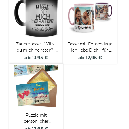
Zaubertasse - Willst
Tasse mit Fotocollage
du mich heiraten? -
- Ich liebe Dich - für 4
Magic Mug
Fotos
ab 13,95 €
ab 12,95 €
Puzzle mit
persönlicher
Botschaft selbst
ab 12,95 €