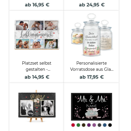
Namen & Datum
Strichmännchen mit
ab 16,95 €
ab 24,95 €
Wunschnamen
Platzset selbst
Personalisierte
gestalten -
Vorratsdose aus Glas
Lieblingsmensch mit
mit Gravur - mit Text
ab 14,95 €
ab 17,95 €
6 Fotos
selbst gestalten -
Verschiedene Größen