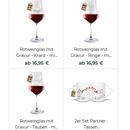
Rotweinglas mit
Rotweinglas mit
Gravur - Kranz - mit
Gravur - Ringe - mit
Namen & Datum
Name
ab 16,95 €
ab 16,95 €
Rotweinglas mit
2er Set Partner-
Gravur - Tauben - mit
Tassen