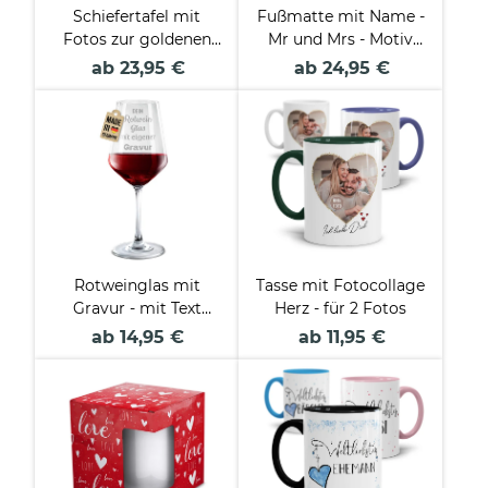
Schiefertafel mit
Fußmatte mit Name -
Fotos zur goldenen
Mr und Mrs - Motiv
Hochzeit - 50 Jahre -
Cabrio
ab 23,95 €
ab 24,95 €
20 x 30 cm
Rotweinglas mit
Tasse mit Fotocollage
Gravur - mit Text
Herz - für 2 Fotos
selbst gestalten
ab 14,95 €
ab 11,95 €