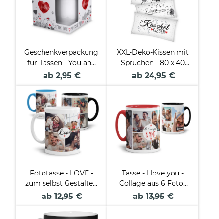
Geschenkverpackung
XXL-Deko-Kissen mit
für Tassen - You and
Sprüchen - 80 x 40
me
cm
ab 2,95 €
ab 24,95 €
Fototasse - LOVE -
Tasse - I love you -
zum selbst Gestalten
Collage aus 6 Fotos
mit 8 Fotos
plus Name
ab 12,95 €
ab 13,95 €