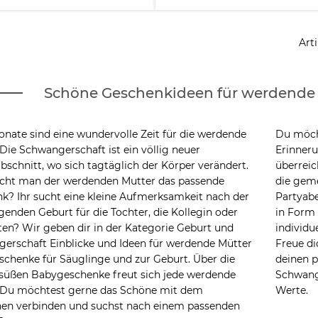
Arti
Schöne Geschenkideen für werdende 
onate sind eine wundervolle Zeit für die werdende
Du möch
Die Schwangerschaft ist ein völlig neuer
Erinner
bschnitt, wo sich tagtäglich der Körper verändert.
überrei
ht man der werdenden Mutter das passende
die gem
k? Ihr sucht eine kleine Aufmerksamkeit nach der
Partyabe
genden Geburt für die Tochter, die Kollegin oder
in Form 
en? Wir geben dir in der Kategorie Geburt und
individu
erschaft Einblicke und Ideen für werdende Mütter
Freue di
schenke für Säuglinge und zur Geburt. Über die
deinen p
 süßen Babygeschenke freut sich jede werdende
Schwang
 Du möchtest gerne das Schöne mit dem
Werte.
hen verbinden und suchst nach einem passenden