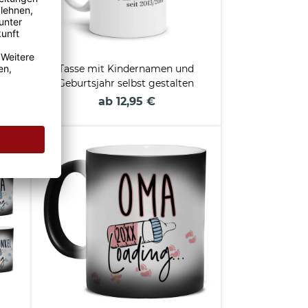
zur
Tasse mit Kindernamen und
ale,
Geburtsjahr selbst gestalten
ne
ab 12,95 €