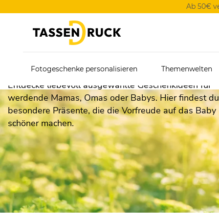
Ab 50€ v
Schöne Schwangerscha
Fotogeschenke personalisieren
Themenwelten
Entdecke liebevoll ausgewählte Geschenkideen für
werdende Mamas, Omas oder Babys. Hier findest du
besondere Präsente, die die Vorfreude auf das Baby
schöner machen.