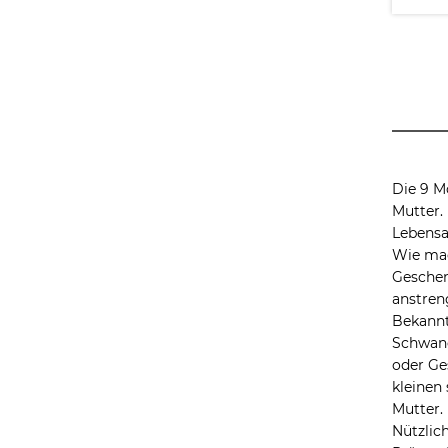
Die 9 M
Mutter. 
Lebensa
Wie mac
Geschen
anstren
Bekannt
Schwang
oder Ge
kleinen
Mutter.
Nützlic