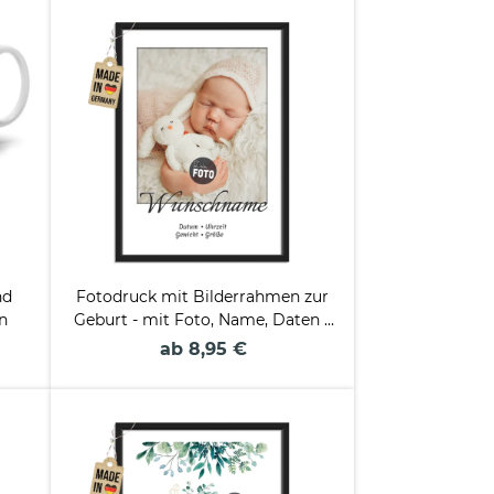
nd
Fotodruck mit Bilderrahmen zur
en
Geburt - mit Foto, Name, Daten -
2 verschiedene Größen
ab 8,95 €