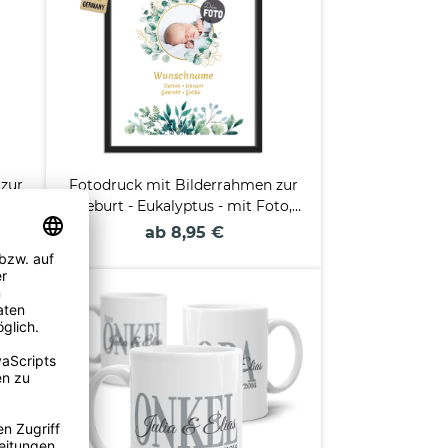
zur
Fotodruck mit Bilderrahmen zur
it
Geburt - Eukalyptus - mit Foto,
e
Name, Daten - 2 verschiedene
ab 8,95 €
Größen