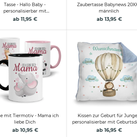
Tasse - Hallo Baby -
Zaubertasse Babynews 20XX
personalisierbar mit
männlich
Ultraschallbild
ab 11,95 €
ab 13,95 €
se mit Tiermotiv - Mama ich
Kissen zur Geburt für Junge
liebe Dich
personalisierbar mit Geburtsd
- Löwe - Verschiedene Farb
ab 10,95 €
ab 16,95 €