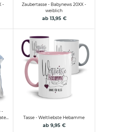
 -
Zaubertasse - Babynews 20XX -
weiblich
ab 13,95 €
 -
aten
Tasse - Weltliebste Hebamme
en
ab 9,95 €