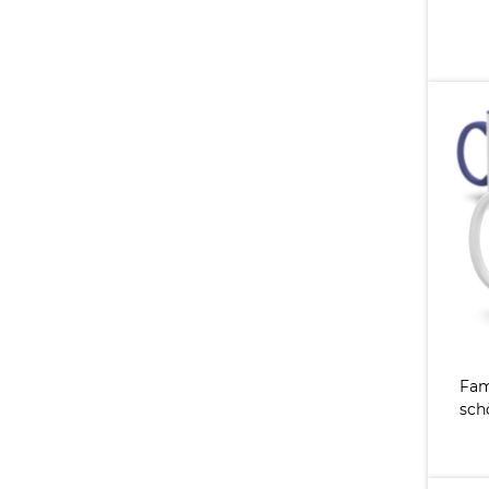
Fam
sch