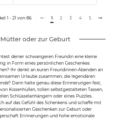
kel 1 - 21 von 86
1
2
3
4
5
Mütter oder zur Geburt
test deiner schwangeren Freundin eine kleine
ung in Form eines persönlichen Geschenkes
chen? Ihr denkt an euren Freundinnen-Abenden an
einsamen Urlaube zusammen, die legendären
nde? Dann halte genau diese Erinnerungen fest,
von Kissenhüllen, tollen selbstgestalteten Tassen,
ellen Schlüsselanhängern oder eines Puzzles.
ch auf das Gefühl des Schenkens und schaffe mit
ersonalisierten Geschenken zur Geburt oder
erschaft Erinnerungen und hohe emotionale