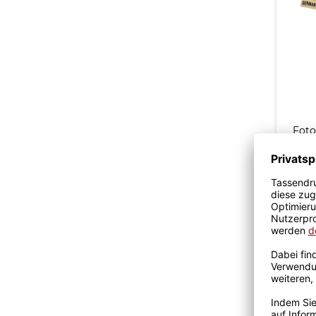
Foto
Gebu
Te