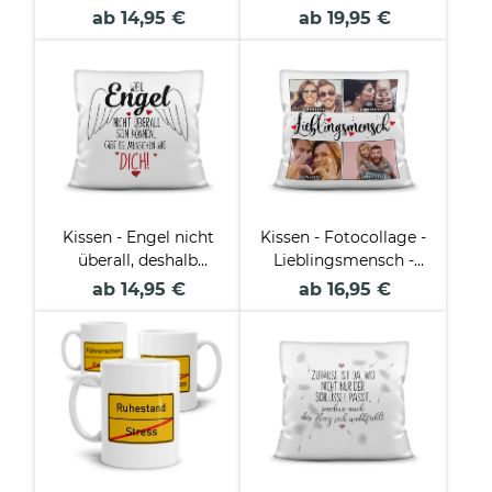
Name
und Datum - inkl.
ab 14,95 €
ab 19,95 €
Teelicht
Kissen - Engel nicht
Kissen - Fotocollage -
überall, deshalb
Lieblingsmensch -
Menschen wie dich!
mit vier Wunschfotos
ab 14,95 €
ab 16,95 €