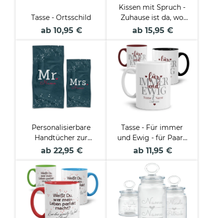
Kissen mit Spruch -
Tasse - Ortsschild
Zuhause ist da, wo
das Herz sich
ab 10,95 €
ab 15,95 €
wohlfühlt
Personalisierbare
Tasse - Für immer
Handtücher zur
und Ewig - für Paare
Hochzeit - Mr.& Mrs. -
mit Wunschnamen
ab 22,95 €
ab 11,95 €
mit Namen in Blau - 2
und Datum
Größen