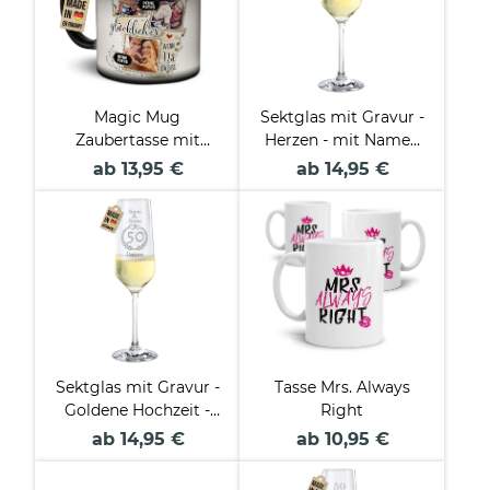
Magic Mug
Sektglas mit Gravur -
Zaubertasse mit
Herzen - mit Namen
Name & Fotos -
und Datum
ab 13,95 €
ab 14,95 €
Glücklicher, wenn du
da bist - 300 ml
Sektglas mit Gravur -
Tasse Mrs. Always
Goldene Hochzeit -
Right
mit Namen und
ab 14,95 €
ab 10,95 €
Datum