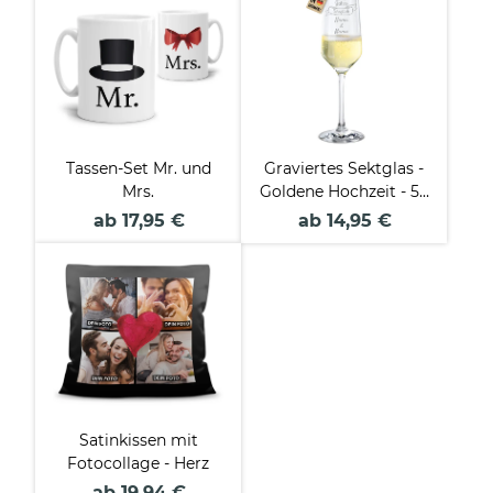
Tassen-Set Mr. und
Graviertes Sektglas -
Mrs.
Goldene Hochzeit - 50
Jahre Eheglück - mit
ab 17,95 €
ab 14,95 €
Namen
Satinkissen mit
Fotocollage - Herz
ab 19,94 €