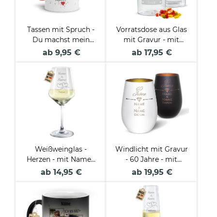
Tassen mit Spruch -
Vorratsdose aus Glas
Du machst mein
mit Gravur - mit
Leben perfekt
Namen und Datum
ab 9,95 €
ab 17,95 €
personalisieren -
Verschiedene Größen
Weißweinglas -
Windlicht mit Gravur
Herzen - mit Namen
- 60 Jahre - mit
und Datum
Namen und Datum -
ab 14,95 €
ab 19,95 €
inkl. Teelicht