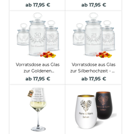
Namen gravieren -
mit Namen und
ab 17,95 €
ab 17,95 €
Verschiedene Größen
Datum
personalisieren -
Verschiedene Größen
Vorratsdose aus Glas
Vorratsdose aus Glas
zur Goldenen
zur Silberhochzeit - 25
Hochzeit - 50 Jahre -
Jahre - mit Text
ab 17,95 €
ab 17,95 €
mit Text gravieren -
gravieren -
Verschiedene Größen
Verschiedene Größen