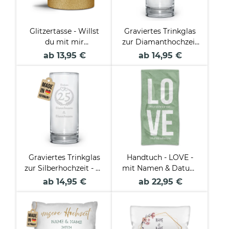
Glitzertasse - Willst
Graviertes Trinkglas
du mit mir
zur Diamanthochzeit
ausschlafen?
- 60 Jahre - mit
ab 13,95 €
ab 14,95 €
Namen und Datum
Graviertes Trinkglas
Handtuch - LOVE -
zur Silberhochzeit - 25
mit Namen & Datum
Jahre - mit Namen
- in 2 Größen
ab 14,95 €
ab 22,95 €
und Datum