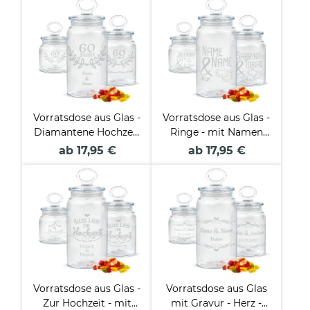
Vorratsdose aus Glas -
Vorratsdose aus Glas -
Diamantene Hochzeit
Ringe - mit Namen
- 60 Jahre - mit Text
und Datum gravieren
ab 17,95 €
ab 17,95 €
gravieren -
- Verschiedene
Verschiedene Größen
Größen
Vorratsdose aus Glas -
Vorratsdose aus Glas
Zur Hochzeit - mit
mit Gravur - Herz -