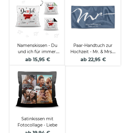
Namenskissen - Du
Paar-Handtuch zur
und ich für immer.
Hochzeit - Mr. & Mrs. -
passt. - mit zwei
mit Name & Datum -
ab 15,95 €
ab 22,95 €
Namen beschriften
in 2 Größen
Satinkissen mit
Fotocollage - Liebe
ab 19,94 €