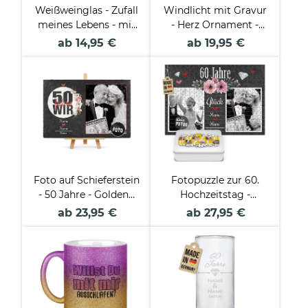
Weißweinglas - Zufall
Windlicht mit Gravur
meines Lebens - mit
- Herz Ornament -
Name
mit Namen und
ab 14,95 €
ab 19,95 €
Datum - inkl. Teelicht
Foto auf Schieferstein
Fotopuzzle zur 60.
- 50 Jahre - Goldene
Hochzeitstag -
Hochzeit - mit Namen
Geschenk zur
ab 23,95 €
ab 27,95 €
und Datum - 20 x 30
diamantenen
cm
Hochzeit