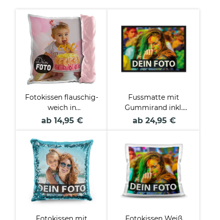
Fotokissen flauschig-
Fussmatte mit
weich in
Gummirand inkl.
verschiedenen Farben
Druck
ab 14,95 €
ab 24,95 €
Fotokissen mit
Fotokissen Weiß