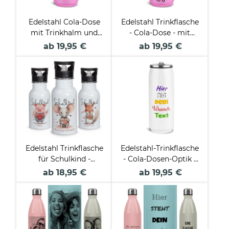
Edelstahl Cola-Dose
Edelstahl Trinkflasche
mit Trinkhalm und
- Cola-Dose - mit
Wunschtext - 4
Name gestalten -
ab 19,95 €
ab 19,95 €
Farben - 420 ml
verschiedene Farben,
420 ml
Edelstahl Trinkflasche
Edelstahl-Trinkflasche
für Schulkind -
- Cola-Dosen-Optik -
verschiedene
mit Wunschtext
ab 18,95 €
ab 19,95 €
Tiermotive - mit
gestalten - Weiß - 420
Name und Jahr
ml
personalisierbar - 500
ml