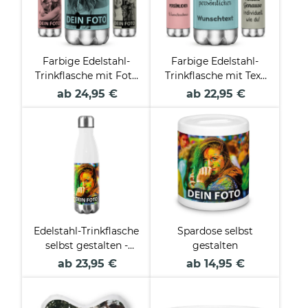
Farbige Edelstahl-
Farbige Edelstahl-
Trinkflasche mit Foto
Trinkflasche mit Text
und Text
selbst gestalten - 4
ab 24,95 €
ab 22,95 €
personalisieren - 4
Farben - 500 ml
Farben - 500 ml
Edelstahl-Trinkflasche
Spardose selbst
selbst gestalten -
gestalten
weiß - in 500 ml und
ab 23,95 €
ab 14,95 €
750 ml