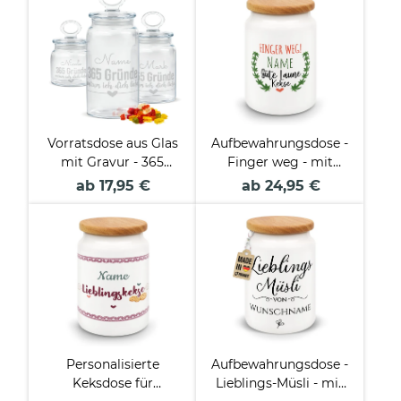
Vorratsdose aus Glas
Aufbewahrungsdose -
mit Gravur - 365
Finger weg - mit
Gründe - mit Name -
Wunschname
ab 17,95 €
ab 24,95 €
Verschiedene Größen
Personalisierte
Aufbewahrungsdose -
Keksdose für
Lieblings-Müsli - mit