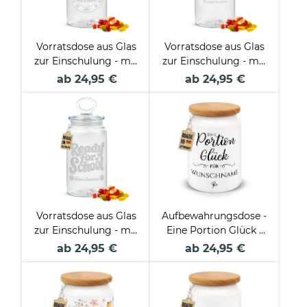
Vorratsdose aus Glas
Vorratsdose aus Glas
zur Einschulung - mit
zur Einschulung - mit
Name & Jahr graviert
Name & Jahr graviert
ab 24,95 €
ab 24,95 €
- Erstklassiges
- Schulkind - 1100 ml
Schulkind - 1100 ml
Vorratsdose aus Glas
Aufbewahrungsdose -
zur Einschulung - mit
Eine Portion Glück -
Name graviert -
mit Name
ab 24,95 €
ab 24,95 €
Ready for School -
1100 ml