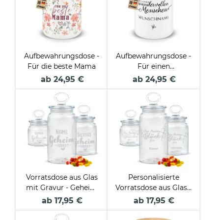
Aufbewahrungsdose -
Aufbewahrungsdose -
Für die beste Mama
Für einen
wundervollen
ab 24,95 €
ab 24,95 €
Menschen - mit Name
Vorratsdose aus Glas
Personalisierte
mit Gravur - Geheim
Vorratsdose aus Glas -
Vorrat - mit Name -
Eine Portion Glück -
ab 17,95 €
ab 17,95 €
Verschiedene Größen
mit Name gravieren -
Verschiedene Größen