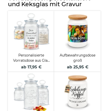
und Keksglas mit Gravur
Personalisierte
Aufbewahrungsdose
Vorratsdose aus Glas
groß
mit Gravur - mit Text
ab 17,95 €
ab 25,95 €
selbst gestalten -
Verschiedene Größen