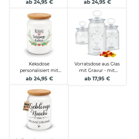
Lieblingskekse
Name
ab 24,95 €
ab 24,95 €
Keksdose
Vorratsdose aus Glas
personalisiert mit
mit Gravur - mit
Name -
Namen und Datum
ab 24,95 €
ab 17,95 €
Lieblingskekse
personalisieren -
Verschiedene Größen