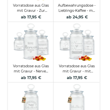
Vorratsdose aus Glas
Aufbewahrungsdose -
mit Gravur - Zur
Lieblings-Kaffee - mit
Hochzeit mit Namen
Name
ab 17,95 €
ab 24,95 €
personalisieren -
Verschiedene Größen
Vorratsdose aus Glas
Vorratsdose aus Glas
mit Gravur - Nerven
mit Gravur - mit
Nahrung - mit Name -
Namen und Datum
ab 17,95 €
ab 17,95 €
Verschiedene Größen
personalisieren -
Verschiedene Größen