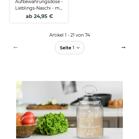
Aufbewahrungsdose -
Lieblings-Naschi - mit
Name
ab 24,95 €
Artikel 1 - 21 von 74
1
Seite