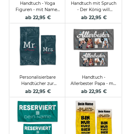
Handtuch - Yoga
Handtuch mit Spruch
Figuren - mit Name -
- Der König will
in zwei Größen
saunieren - mit Name
ab 22,95 €
ab 22,95 €
- in zwei Größen
Personalisierbare
Handtuch -
Handtücher zur
Allerbester Papa - mit
Hochzeit - Mr.& Mrs. -
4 Fotos - in zwei
ab 22,95 €
ab 22,95 €
mit Namen in Blau - 2
Größen
Größen