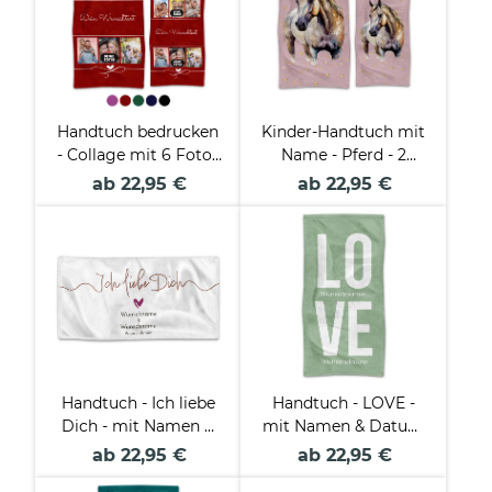
Handtuch bedrucken
Kinder-Handtuch mit
- Collage mit 6 Fotos
Name - Pferd - 2
und Text - in zwei
Größen
ab 22,95 €
ab 22,95 €
Größen und
verschiedenen Farben
Handtuch - Ich liebe
Handtuch - LOVE -
Dich - mit Namen &
mit Namen & Datum
Datum - in 2 Größen
- in 2 Größen
ab 22,95 €
ab 22,95 €