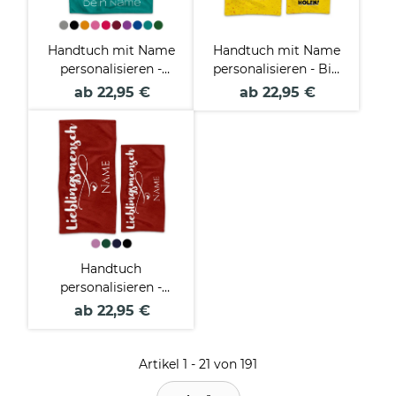
Handtuch mit Name
Handtuch mit Name
personalisieren -
personalisieren - Bin
Reserviert von - in
nur kurz Bier holen -
ab 22,95 €
ab 22,95 €
zwei Größen und zehn
in zwei Größen
Farben
Handtuch
personalisieren -
Lieblingsmensch -
ab 22,95 €
mit Name - in zwei
Größen und
verschiedenen Farben
Artikel 1 - 21 von 191