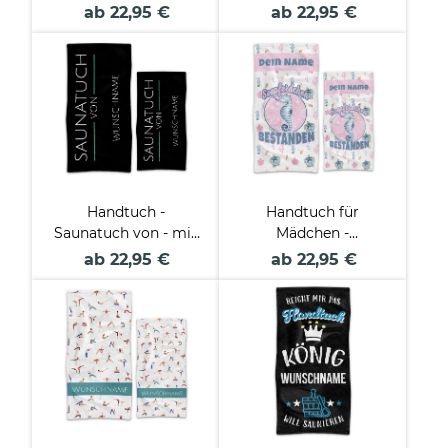
Datum - in 2 Größen
mit Name & Datum -
ab 22,95 €
ab 22,95 €
in 2 Größen
Handtuch -
Handtuch für
Saunatuch von - mit
Mädchen -
Name - in zwei
Seepferdchen
ab 22,95 €
ab 22,95 €
Größen
bestanden - mit
Name