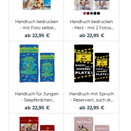
Handtuch bedrucken
Handtuch bedrucken
- mit Foto selbst
- Herz - mit 2 Fotos
gestalten - in zwei
und Text - in zwei
ab 22,95 €
ab 22,95 €
Größen und zwei
Größen und
Formaten
verschiedenen Farben
Handtuch für Jungen
Handtuch mit Spruch
- Seepferdchen
- Reserviert, such dir
bestanden - mit
n anderen Platz - mit
ab 22,95 €
ab 22,95 €
Name
Name - in zwei
Größen