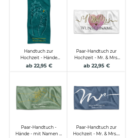
Handtuch zur
Paar-Handtuch zur
Hochzeit - Hände
Hochzeit - Mr. & Mrs.
Ring - mit Namen &
Herz - mit Name - in 2
ab 22,95 €
ab 22,95 €
Datum - in 2 Größen
Größen
Paar-Handtuch -
Paar-Handtuch zur
Hände - mit Namen &
Hochzeit - Mr. & Mrs. -