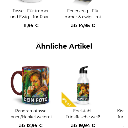
Tasse - Für immer
Feuerzeug - Für
und Ewig - für Paare
immer & ewig - mit
mit Wunschnamen
Namen und Datum
11,95 €
ab
14,95 €
und Datum
Ähnliche Artikel
Panoramatasse
Edelstahl-
Kisse
innen/Henkel weinrot
Trinkflasche weiß
für 
600 ml
G
ab
12,95 €
ab
19,94 €
a