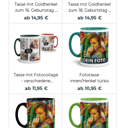
Tasse mit Goldhenkel
Tasse mit Goldhenkel
zum 16. Geburtstag -
zum 18. Geburtstag -
Mit Name -
Mit Name - Die Welt
ab 14,95 €
ab 14,95 €
Wonderful mit Kranz
gehört Dir
Tasse mit Fotocollage
Fototasse
- verschiedene
innen/Henkel türkis
Designs
ab 11,95 €
ab 10,95 €