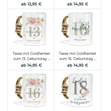
Wonderful mit Kranz
Mit Name - Happy
ab 12,95 €
ab 14,95 €
- Matt weiß
Birthday
Tasse mit Goldhenkel
Tasse mit Goldhenkel
zum 13. Geburtstag -
zum 16. Geburtstag -
Mit Name -
Mit Name - Happy
ab 14,95 €
ab 14,95 €
Wonderful mit Kranz
Birthday