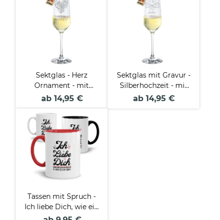
Sektglas - Herz
Sektglas mit Gravur -
Ornament - mit
Silberhochzeit - mit
Namen und Datum
Initialen
ab 14,95 €
ab 14,95 €
Tassen mit Spruch -
Ich liebe Dich, wie ein
dickes Kind sein Eis
ab 9,95 €