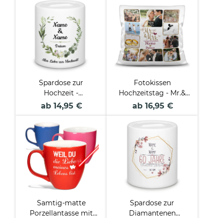
Spardose zur
Fotokissen
Hochzeit -
Hochzeitstag - Mr.&
Blumenkranz - mit
Mrs. - mit Fotos,
ab 14,95 €
ab 16,95 €
Namen und
Familienname und
Hochzeitsdatum
Datum
Samtig-matte
Spardose zur
Porzellantasse mit
Diamantenen