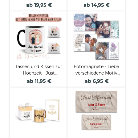
Gravur - XXL
Hochzeit - mit Namen
ab 19,95 €
ab 14,95 €
Jumbotasse - Liebe
und Datum
meines Lebens - mit
Hochglanzeffekt
Tassen und Kissen zur
Fotomagnete - Liebe
Hochzeit - Just
- verschiedene Motive
Married - mit Namen
- mit Name
ab 11,95 €
ab 6,95 €
beschriften
personalisierbar