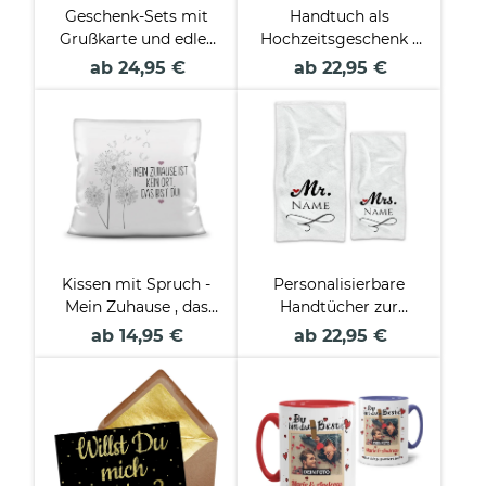
Geschenk-Sets mit
Handtuch als
Grußkarte und edler
Hochzeitsgeschenk -
Tasse in Geschenk-
Just married - mit
ab 24,95 €
ab 22,95 €
Box
Namen und Datum -
2 Größen
Kissen mit Spruch -
Personalisierbare
Mein Zuhause , das
Handtücher zur
bist du!
Hochzeit - Mr.& Mrs. -
ab 14,95 €
ab 22,95 €
mit Namen in Weiß -
2 Größen