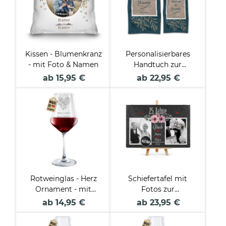
Kissen - Blumenkranz
Personalisierbares
- mit Foto & Namen
Handtuch zur
Hochzeit - Blätter -
ab 15,95 €
ab 22,95 €
mit Namen und
Datum - 2 Größen
Rotweinglas - Herz
Schiefertafel mit
Ornament - mit
Fotos zur
Namen und Datum
Silberhochzeit - 25
ab 14,95 €
ab 23,95 €
Jahre - 20 x 30 cm