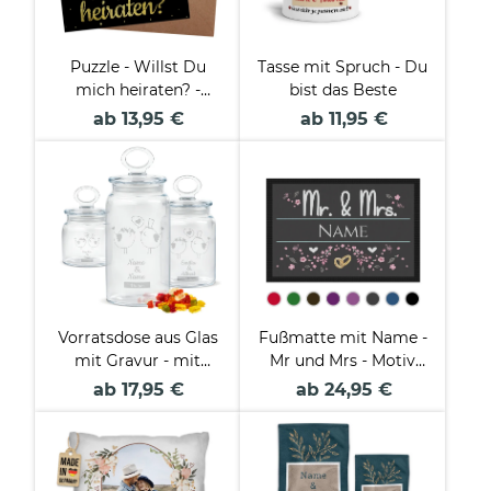
Puzzle - Willst Du
Tasse mit Spruch - Du
mich heiraten? -
bist das Beste
Schwarzes Design -
ab 13,95 €
ab 11,95 €
24 Teile inkl.
Umschlag
Vorratsdose aus Glas
Fußmatte mit Name -
mit Gravur - mit
Mr und Mrs - Motiv
Namen und Datum
Ringe
ab 17,95 €
ab 24,95 €
personalisieren -
Verschiedene Größen