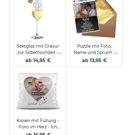
Sektglas mit Gravur
Puzzle mit Foto,
zur Silberhochzeit -
Name und Spruch -
mit Namen und
Willst du mich
ab 14,95 €
ab 13,95 €
Datum
heiraten? - 24 Teile
inkl. Umschlag
Kissen mit Füllung -
Foto im Herz - Ich
liebe Dich
ab 16,95 €