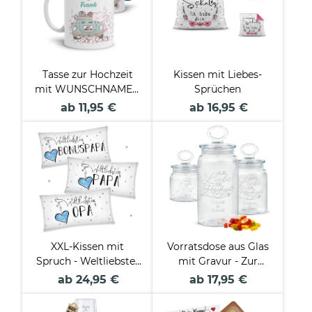
Tasse zur Hochzeit
Kissen mit Liebes-
mit WUNSCHNAMEN
Sprüchen
- Just Married
ab 11,95 €
ab 16,95 €
XXL-Kissen mit
Vorratsdose aus Glas
Spruch - Weltliebster
mit Gravur - Zur
Lieblingsmensch für
Hochzeit mit Namen
ab 24,95 €
ab 17,95 €
Männer
personalisieren -
Verschiedene Größen