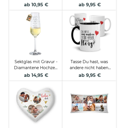
"Herzballons" mit
ab 10,95 €
ab 9,95 €
süßen Sprüchen
Sektglas mit Gravur -
Tasse Du hast, was
Diamantene Hochzeit
andere nicht haben,
- 60. Hochzeitstag -
mein Herz
ab 14,95 €
ab 9,95 €
mit Namen