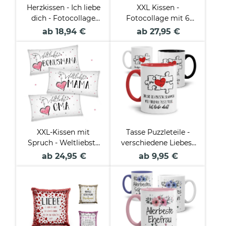
Herzkissen - Ich liebe
XXL Kissen -
dich - Fotocollage
Fotocollage mit 6
mit 3 Fotos
Fotos - Love
ab 18,94 €
ab 27,95 €
XXL-Kissen mit
Tasse Puzzleteile -
Spruch - Weltliebste
verschiedene Liebes-
Lieblingsmensch für
Sprüche
ab 24,95 €
ab 9,95 €
Frauen