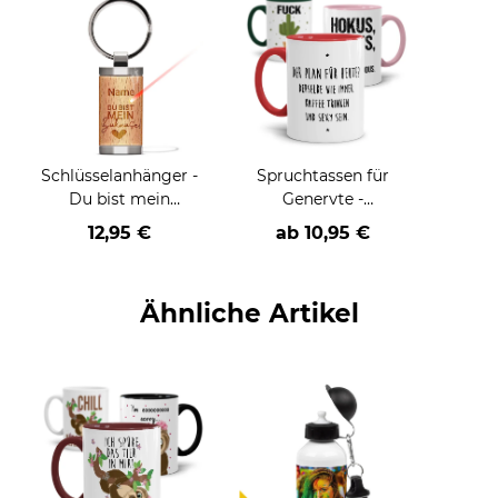
Schlüsselanhänger -
Spruchtassen für
Du bist mein
Genervte -
Zuhause - mit Name
verschiedene Farben
12,95 €
ab
10,95 €
- rechteckig aus
Echtholz - 24 x 48
mm
Ähnliche Artikel