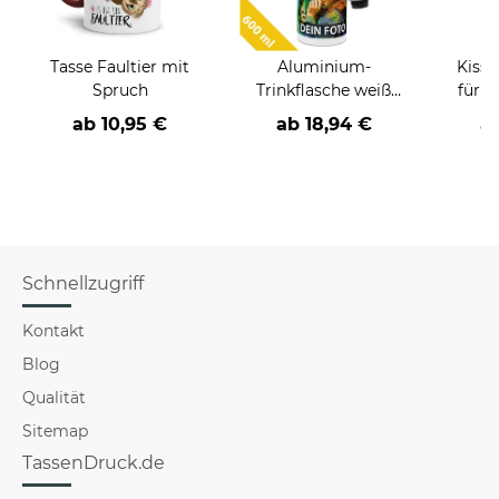
Tasse Faultier mit
Aluminium-
Kisse
Spruch
Trinkflasche weiß
für 
600 ml
ab
10,95 €
ab
18,94 €
a
Schnellzugriff
Kontakt
Blog
Qualität
Sitemap
TassenDruck.de