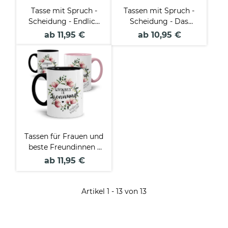
Tasse mit Spruch -
Tassen mit Spruch -
Scheidung - Endlich
Scheidung - Das
frei! - Innen & Henkel
wars!
ab 11,95 €
ab 10,95 €
Schwarz
Tassen für Frauen und
beste Freundinnen -
Glückwunsch zur
ab 11,95 €
Trennung
Artikel 1 - 13 von 13