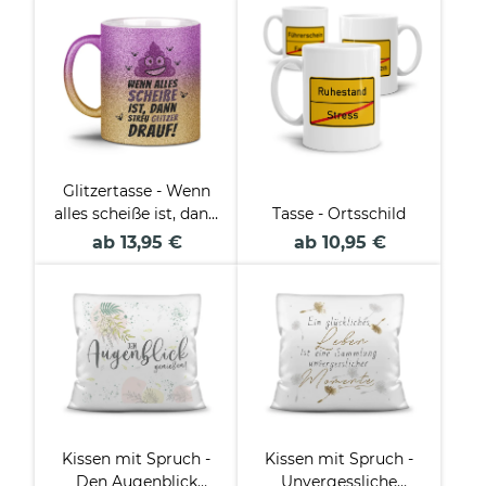
Glitzertasse - Wenn
alles scheiße ist, dann
Tasse - Ortsschild
streu Glitzer drauf
ab 13,95 €
ab 10,95 €
Kissen mit Spruch -
Kissen mit Spruch -
Den Augenblick
Unvergessliche