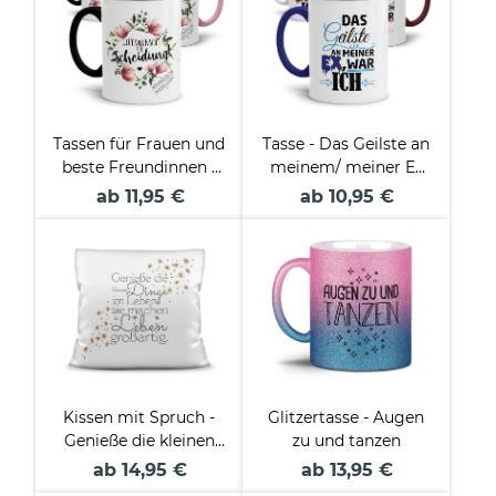
Tassen für Frauen und
Tasse - Das Geilste an
beste Freundinnen -
meinem/ meiner Ex
Glückwunsch zur
war ich
ab 11,95 €
ab 10,95 €
Scheidung
Kissen mit Spruch -
Glitzertasse - Augen
Genieße die kleinen
zu und tanzen
Dinge
ab 14,95 €
ab 13,95 €