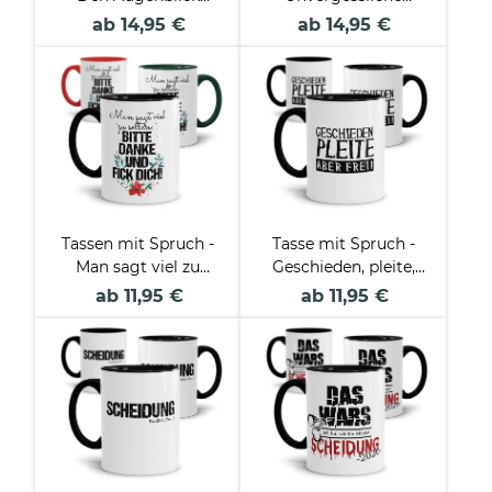
genießen
Momente
ab 14,95 €
ab 14,95 €
Tassen mit Spruch -
Tasse mit Spruch -
Man sagt viel zu
Geschieden, pleite,
selten Bitte und
aber frei! - Innen &
ab 11,95 €
ab 11,95 €
Danke
Henkel schwarz