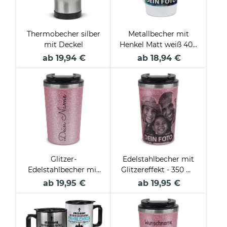
Thermobecher silber
Metallbecher mit
mit Deckel
Henkel Matt weiß 400
ml
ab 19,94 €
ab 18,94 €
Glitzer-
Edelstahlbecher mit
Edelstahlbecher mit
Glitzereffekt - 350 ml
Name selbst
- in 4 Farben
ab 19,95 €
ab 19,95 €
gestalten - 350 ml - in
4 Farben