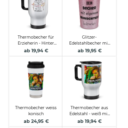
Thermobecher für
Glitzer-
Erzieherin - Hinter
Edelstahlbecher mit
jedem Kind - Blumen
Wunschtext - 350 ml -
ab 19,94 €
ab 19,95 €
- mit Name
in 4 Farben
personalisierbar -
Weiß
Thermobecher weiss
Thermobecher aus
konisch
Edelstahl - weiß mit
Deckel
ab 24,95 €
ab 19,94 €