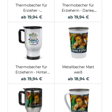
Thermobecher für
Thermobecher für
Erzieher -
Erzieherin - Danke,
Lieblingserzieher -
geholfen hast -
ab 19,94 €
ab 19,94 €
mit Name
Regenbogen Rosa -
personalisierbar -
mit Name
Weiß
personalisierbar -
Weiß
Thermobecher für
Metallbecher Matt
Erzieherin - Hinter
weiß
jedem Kind - bunt -
ab 19,94 €
ab 18,94 €
mit Name
personalisierbar -
Weiß