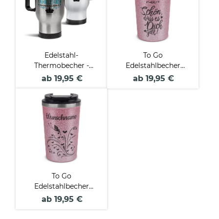
Edelstahl-
To Go
Thermobecher -
Edelstahlbecher
Legendäre Fahrlehrer
Glitzer - Schön, dass
ab 19,95 €
ab 19,95 €
- mit Name
es dich gibt - mit
Name
To Go
Edelstahlbecher
Glitzer -
ab 19,95 €
Schmetterling - mit
Name