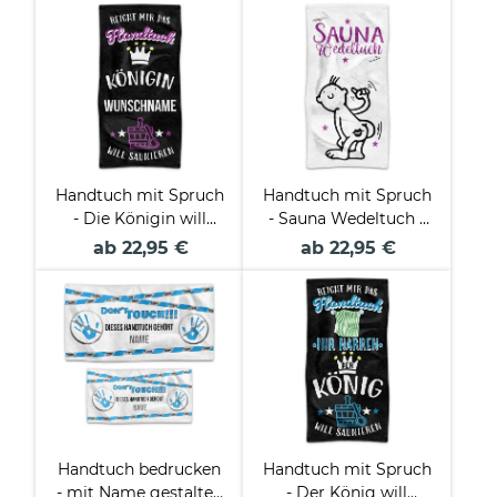
Farben
Handtuch mit Spruch
Handtuch mit Spruch
- Die Königin will
- Sauna Wedeltuch -
saunieren - mit Name
in zwei Größen
ab 22,95 €
ab 22,95 €
- in zwei Größen
Handtuch bedrucken
Handtuch mit Spruch
- mit Name gestalten
- Der König will