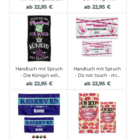
- Do not touch - blaue
saunieren - in zwei
ab 22,95 €
ab 22,95 €
Schrift, in zwei
Größen
Größen
Handtuch mit Spruch
Handtuch mit Spruch
- Die Königin will
- Do not touch - mit
saunieren - in zwei
Name bedruckt - rosa
ab 22,95 €
ab 22,95 €
Größen
Schrift, in zwei
Größen