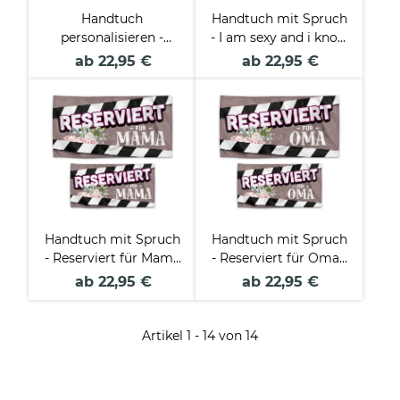
Handtuch
Handtuch mit Spruch
personalisieren -
- I am sexy and i know
Reserved For - mit
it - in 2 Größen
ab 22,95 €
ab 22,95 €
Name - in zwei
Größen und fünf
Farben
Handtuch mit Spruch
Handtuch mit Spruch
- Reserviert für Mama
- Reserviert für Oma -
- in zwei Größen
in zwei Größen
ab 22,95 €
ab 22,95 €
Artikel 1 - 14 von 14