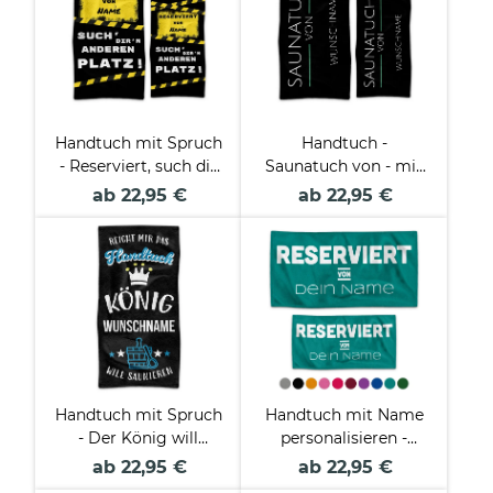
Handtuch mit Spruch
Handtuch -
- Reserviert, such dir
Saunatuch von - mit
n anderen Platz - mit
Name - in zwei
ab 22,95 €
ab 22,95 €
Name - in zwei
Größen
Größen
Handtuch mit Spruch
Handtuch mit Name
- Der König will
personalisieren -
saunieren - mit Name
Reserviert von - in
ab 22,95 €
ab 22,95 €
- in zwei Größen
zwei Größen und zehn