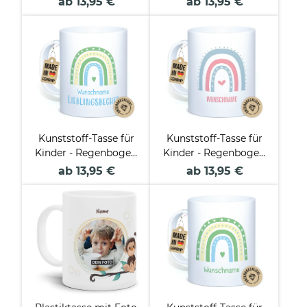
ab 13,95 €
ab 13,95 €
Mädchen - mit Name
Kunststoff-Tasse für
Kunststoff-Tasse für
Kinder - Regenbogen
Kinder - Regenbogen
Lieblingsbecher - mit
Mädchen - mit Name
ab 13,95 €
ab 13,95 €
Name