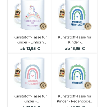
Name selbst
gestalten
Kunststoff-Tasse für
Kunststoff-Tasse für
Kinder - Einhorn
Kinder -
Mädchen - mit Name
Lieblingsbecher
ab 13,95 €
ab 13,95 €
Junge - mit Name
Kunststoff-Tasse für
Kunststoff-Tasse für
Kinder -
Kinder - Regenbogen
Lieblingsbecher
Junge - mit Name