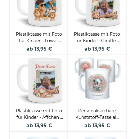
Plastiktasse mit Foto
Plastiktasse mit Foto
für Kinder - Löwe -
für Kinder - Giraffe -
mit Name
mit Name
ab 13,95 €
ab 13,95 €
personalisierbar - aus
personalisierbar - aus
robustem Kunststoff
robustem Kunststoff
Plastiktasse mit Foto
Personalisierbare
für Kinder - Äffchen -
Kunststoff-Tasse als
mit Name
Geschenk für Kinder -
ab 13,95 €
ab 13,95 €
personalisierbar - aus
verschiedene
robustem Kunststoff
Tiermotive - mit