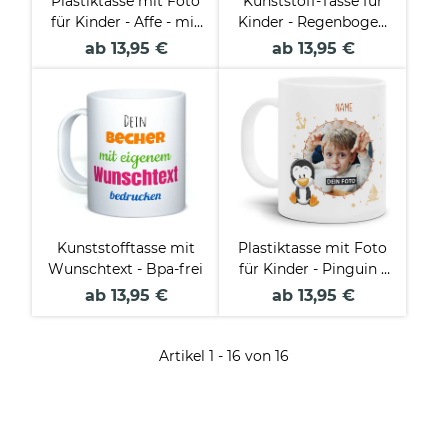
Plastiktasse mit Foto
Kunststoff-Tasse für
für Kinder - Affe - mit
Kinder - Regenbogen
Name
Name - mit Name
ab 13,95 €
ab 13,95 €
personalisierbar - aus
robustem Kunststoff
Kunststofftasse mit
Plastiktasse mit Foto
Wunschtext - Bpa-frei
für Kinder - Pinguin -
mit Name
ab 13,95 €
ab 13,95 €
personalisierbar - aus
robustem Kunststoff
Artikel 1 - 16 von 16