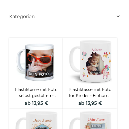
Kategorien
Plastiktasse mit Foto
Plastiktasse mit Foto
selbst gestalten -
für Kinder - Einhorn -
BPA-frei
mit Name
ab 13,95 €
ab 13,95 €
personalisierbar - aus
robustem Kunststoff