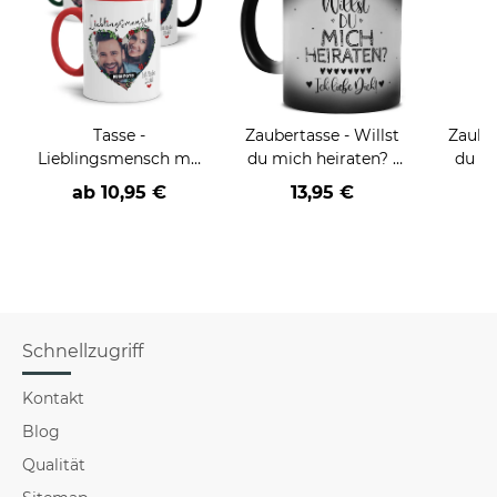
Tasse -
Zaubertasse - Willst
Zauber
Lieblingsmensch mit
du mich heiraten? -
du mi
Foto - Ich Liebe Dich
Magic Mug
Herz
ab
10,95 €
13,95 €
Schnellzugriff
Kontakt
Blog
Qualität