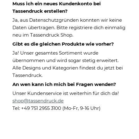
Startseite
Muss ich ein neues Kundenkonto bei
Tassendruck erstellen?
Ja, aus Datenschutzgründen konnten wir keine
Kategorien
Daten übertragen. Bitte registriere dich einmalig
neu im Tassendruck Shop.
Gibt es die gleichen Produkte wie vorher?
Geschenkideen für Freunde,
Ja! Unser gesamtes Sortiment wurde
Familie und Kollegen
übernommen und wird sogar stetig erweitert.
Alle Designs und Kategorien findest du jetzt bei
Tassendruck.
An wen kann ich mich bei Fragen wenden?
Unser Kundenservice ist weiterhin für dich da!
shop@tassendruck.de
Tel: +49 751 2955 3100 (Mo-Fr, 9-16 Uhr)
Familie
Großeltern