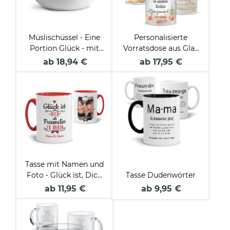
Müslischüssel - Eine
Personalisierte
Portion Glück - mit
Vorratsdose aus Glas
Name - 500 ml
mit Gravur - mit Text
ab 18,94 €
ab 17,95 €
selbst gestalten -
Verschiedene Größen
Tasse mit Namen und
Foto - Glück ist, Dich
Tasse Dudenwörter
zu haben - weiblich -
ab 11,95 €
ab 9,95 €