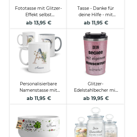
Fototasse mit Glitzer-
Tasse - Danke für
Effekt selbst
deine Hilfe - mit
gestalten -
Name
ab 13,95 €
ab 11,95 €
Verschiedene Farben
personalisierbar
Personalisierbare
Glitzer-
Namenstasse mit
Edelstahlbecher mit
Blumenbuchstabe
Wunschtext - 350 ml -
ab 11,95 €
ab 19,95 €
in 4 Farben