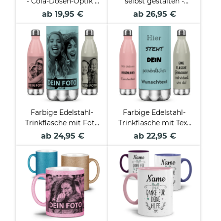
- Cola-Dosen-Optik -
selbst gestalten -
mit Wunschtext
Weiß mit
ab 19,95 €
ab 26,95 €
gestalten - Weiß - 420
Bambusdeckel - 500
ml
ml und 750 ml
Farbige Edelstahl-
Farbige Edelstahl-
Trinkflasche mit Foto
Trinkflasche mit Text
und Text
selbst gestalten - 4
ab 24,95 €
ab 22,95 €
personalisieren - 4
Farben - 500 ml
Farben - 500 ml