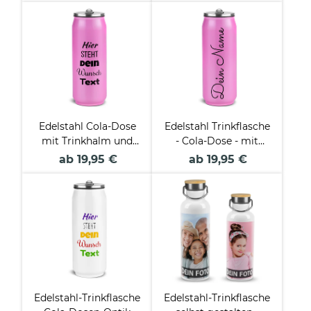
Edelstahl Cola-Dose
Edelstahl Trinkflasche
mit Trinkhalm und
- Cola-Dose - mit
Wunschtext - 4
Name gestalten -
ab 19,95 €
ab 19,95 €
Farben - 420 ml
verschiedene Farben,
420 ml
Edelstahl-Trinkflasche
Edelstahl-Trinkflasche