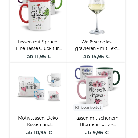
Tassen mit Spruch -
Weißweinglas
Eine Tasse Glück für -
gravieren - mit Text
mit Name beschriften
selbst gestalten
ab 11,95 €
ab 14,95 €
KI-bearbeitet
Motivtassen, Deko-
Tassen mit schönem
Kissen und
Blumenmotiv -
Geschenke-Sets für
Allerbeste
ab 10,95 €
ab 9,95 €
die Familie
Familienmitglieder