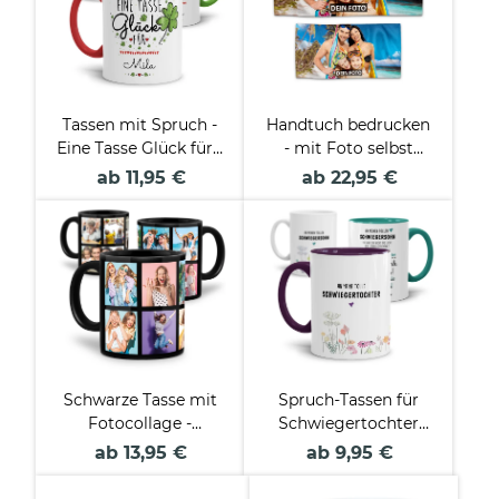
Tassen mit Spruch -
Handtuch bedrucken
Eine Tasse Glück für -
- mit Foto selbst
mit Name beschriften
gestalten - in zwei
ab 11,95 €
ab 22,95 €
Größen und zwei
Formaten
Schwarze Tasse mit
Spruch-Tassen für
Fotocollage -
Schwiegertochter
verschiedene Designs
und Schwiegersohn
ab 13,95 €
ab 9,95 €