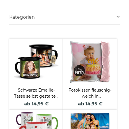
Kategorien
Schwarze Emaille-
Fotokissen flauschig-
Tasse selbst gestalten
weich in
- verschiedene
verschiedenen Farben
ab 14,95 €
ab 14,95 €
Größen