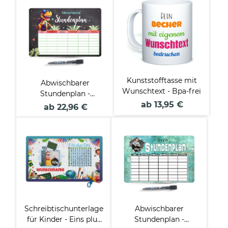
Kunststofftasse mit
Abwischbarer
Wunschtext - Bpa-frei
Stundenplan -
Metallschild
ab 13,95 €
ab 22,96 €
magnetisch inkl. Stift -
T-Rex - mit Name
personalisierbar -
Einschulungsgeschenk
Schreibtischunterlage
Abwischbarer
für Kinder - Eins plus
Stundenplan -