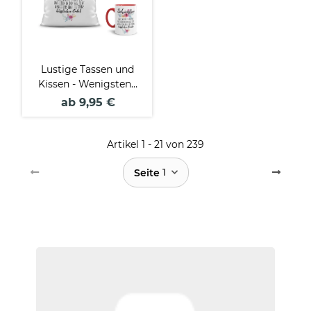
Lustige Tassen und
Kissen - Wenigstens
hast du keine
ab 9,95 €
hässlichen
(Enkel)Kinder
Artikel 1 - 21 von 239
1
Seite