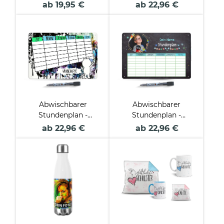
Eins - mit Foto und
Metallschild
ab 19,95 €
ab 22,96 €
Name
magnetisch inkl. Stift
personalisierbar
- Cool - mit Foto und
Name
personalisierbar
Abwischbarer
Abwischbarer
Stundenplan -
Stundenplan -
Metallschild
Metallschild
ab 22,96 €
ab 22,96 €
magnetisch inkl. Stift
magnetisch inkl. Stift
- Graffiti Katze - mit
- Tafel-Design - mit
Name
Foto und Name
personalisierbar
personalisierbar