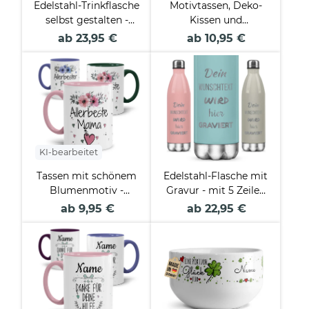
Edelstahl-Trinkflasche
Motivtassen, Deko-
selbst gestalten -
Kissen und
weiß - in 500 ml und
Geschenke-Sets für
ab 23,95 €
ab 10,95 €
750 ml
die Familie
KI-bearbeitet
Tassen mit schönem
Edelstahl-Flasche mit
Blumenmotiv -
Gravur - mit 5 Zeilen
Allerbeste
Wunschtext - 5
ab 9,95 €
ab 22,95 €
Familienmitglieder
Farben - 500 ml