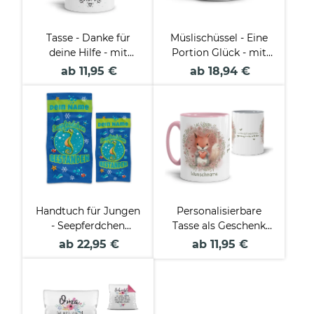
Tasse - Danke für
Müslischüssel - Eine
deine Hilfe - mit
Portion Glück - mit
Name
Name - 500 ml
ab 11,95 €
ab 18,94 €
personalisierbar
Handtuch für Jungen
Personalisierbare
- Seepferdchen
Tasse als Geschenk
bestanden - mit
für Kinder -
ab 22,95 €
ab 11,95 €
Name
verschiedene
Tiermotive - mit
Name selbst
gestalten