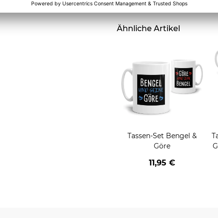
Ähnliche Artikel
Tassen-Set Bengel &
T
Göre
G
a
11,95 €