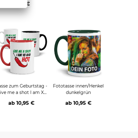
1,95 €
asse zum Geburtstag -
Fototasse innen/Henkel
ive me a shot I am XX
dunkelgrün
nd hot -Alter wählbar-
ab
10,95 €
ab
10,95 €