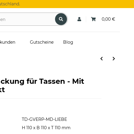
tschland.
0,00 €
skunden
Gutscheine
Blog
kung für Tassen - Mit
kt
TD-GVERP-MD-LIEBE
H 110 x B 110 x T 110 mm