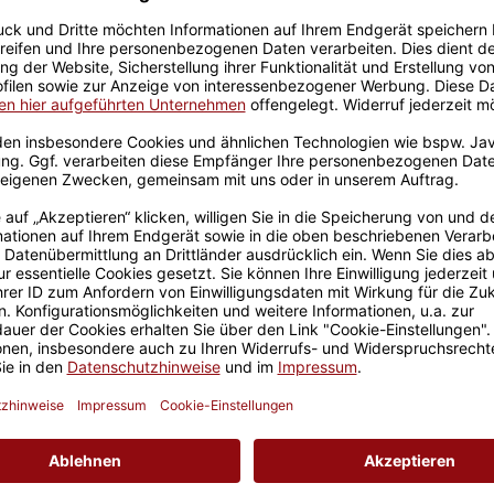
Sicherer Kauf Auf Rechnung
Produktion in 
Geschenkverpackungen u
en - Mit Liebe
n Maßen H 110 x B 110 x T
tasse. Die Verpackung
en mit einer Maximal-Höhe
on 105 mm. Sie erhalten
k-Karton verpackt in der