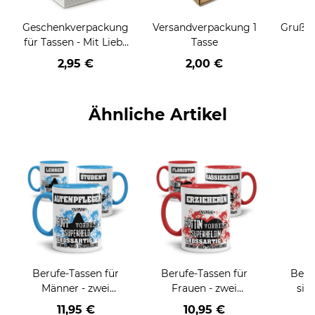
Geschenkverpackung
Versandverpackung 1
Grußka
für Tassen - Mit Liebe
Tasse
geschenkt
2,95 €
2,00 €
Ähnliche Artikel
Berufe-Tassen für
Berufe-Tassen für
Beru
Männer - zwei
Frauen - zwei
sie
Farbvarianten
Farbvarianten
BE
11,95 €
10,95 €