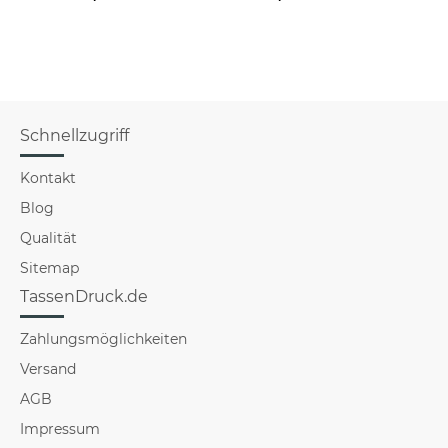
versch
für Mä
Schnellzugriff
Kontakt
Blog
Qualität
Sitemap
TassenDruck.de
Zahlungsmöglichkeiten
Versand
AGB
Impressum