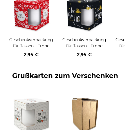
Geschenkverpackung
Geschenkverpackung
Gesch
für Tassen - Frohe
für Tassen - Frohe
für T
Weihnachten - HO
Weihnachten - HO
Wei
2,95 €
2,95 €
HO HO - rot
HO HO - schwarz
Grußkarten zum Verschenken