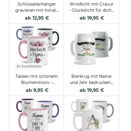
Schlüsselanhänger
Windlicht mit Gravur
gravieren mit Initiale
- Glückslicht für dich -
und Name -
mit Name - inkl.
ab 12,95 €
ab 19,95 €
rechteckig aus
Teelicht
Echtholz - 24 x 48
mm
KI-bearbeitet
Tassen mit schönem
Bierkrug mit Name
Blumenmotiv -
und Jahr bedrucken -
Allerbeste
Original - Keramik
ab 9,95 €
ab 19,95 €
Familienmitglieder