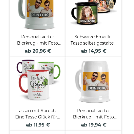
Personalisierter
Schwarze Emaille-
Bierkrug - mit Foto
Tasse selbst gestalten
selbst gestalten -
- verschiedene
ab 20,96 €
ab 14,95 €
Keramik grau - 500
Größen
ml
Tassen mit Spruch -
Personalisierter
Eine Tasse Glück für -
Bierkrug - mit Foto
mit Name beschriften
selbst gestalten -
ab 11,95 €
ab 19,94 €
Keramik weiß - 500