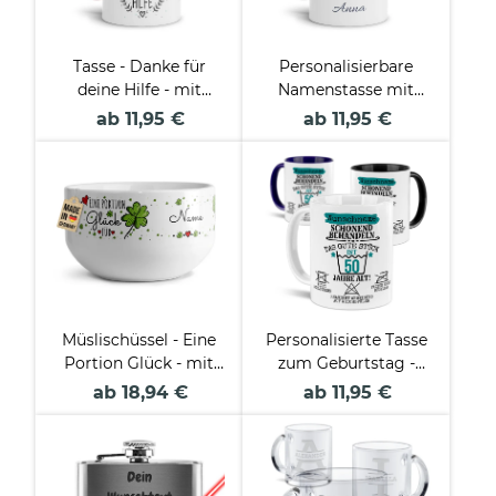
Tasse - Danke für
Personalisierbare
deine Hilfe - mit
Namenstasse mit
Name
Blumenbuchstabe
ab 11,95 €
ab 11,95 €
personalisierbar
Müslischüssel - Eine
Personalisierte Tasse
Portion Glück - mit
zum Geburtstag -
Name - 500 ml
Schonend behandeln
ab 18,94 €
ab 11,95 €
- Das gute Stück -
Männlich - mit Name
& Zahl