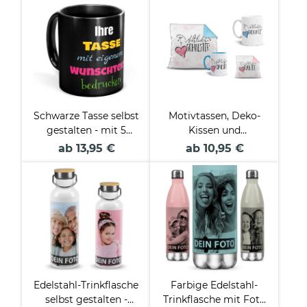
ml
Schwarze Tasse selbst
Motivtassen, Deko-
gestalten - mit 5
Kissen und
Zeilen Wunschtext
Geschenke-Sets für
ab 13,95 €
ab 10,95 €
die Familie
Edelstahl-Trinkflasche
Farbige Edelstahl-
selbst gestalten -
Trinkflasche mit Foto