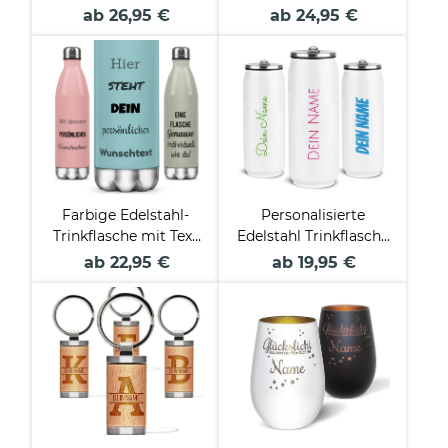
Weiß mit
und Text
ab 26,95 €
ab 24,95 €
Bambusdeckel - 500
personalisieren - 4
ml und 750 ml
Farben - 500 ml
Farbige Edelstahl-
Personalisierte
Trinkflasche mit Text
Edelstahl Trinkflasche
selbst gestalten - 4
mit Name - Cola-
ab 22,95 €
ab 19,95 €
Farben - 500 ml
Dose Weiß, 420 ml