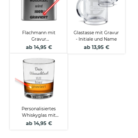
Flachmann mit
Glastasse mit Gravur
Gravur
- Initiale und Name
personalisierbar Text
ab 14,95 €
ab 13,95 €
in zwei Größen und
Farben
Personalisiertes
Whiskyglas mit
Gravur selbst
ab 14,95 €
gestalten - 300 ml