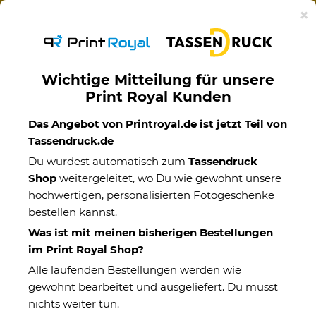
Ab 50€ versandkostenfreie Lieferung mit DHL-
×
Standardversand nach Deutschland.
Wichtige Mitteilung für unsere
Print Royal Kunden
Das Angebot von Printroyal.de ist jetzt Teil von
Tassendruck.de
Du wurdest automatisch zum
Tassendruck
Shop
weitergeleitet, wo Du wie gewohnt unsere
hochwertigen, personalisierten Fotogeschenke
Themenwelten
bestellen kannst.
Was ist mit meinen bisherigen Bestellungen
im Print Royal Shop?
Kategorien
Alle laufenden Bestellungen werden wie
gewohnt bearbeitet und ausgeliefert. Du musst
Geschenke nach Interessen
nichts weiter tun.