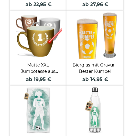
Trainer - mit Name
blau - mit Name &
ab 22,95 €
ab 27,96 €
bedrucken - 2 Größen
Nummer
Matte XXL
Bierglas mit Gravur -
Jumbotasse aus
Bester Kumpel
Porzellan mit Gravur -
ab 19,95 €
ab 14,95 €
Siegerehrung - Kranz
- Soft Touch