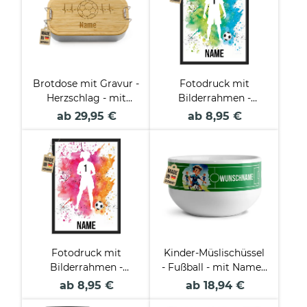
Brotdose mit Gravur -
Fotodruck mit
Herzschlag - mit
Bilderrahmen -
Name
Fußballspieler Junge -
ab 29,95 €
ab 8,95 €
mit Name und
Trikotnummer - 2
verschiedene Größen
Fotodruck mit
Kinder-Müslischüssel
Bilderrahmen -
- Fußball - mit Name -
Fußballspielerin
500 ml
ab 8,95 €
ab 18,94 €
Mädchen - mit Name