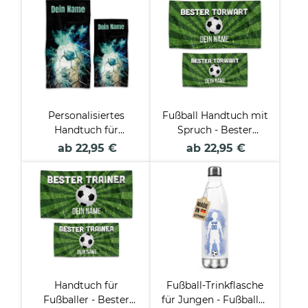
und Trikotnummer - 2
verschiedene Größen
Personalisiertes
Fußball Handtuch mit
Handtuch für
Spruch - Bester
Fußballspieler und
Torwart - mit Name -
ab 22,95 €
ab 22,95 €
Fans - 2 Größen
zwei Größen
Handtuch für
Fußball-Trinkflasche
Fußballer - Bester
für Jungen - Fußballer