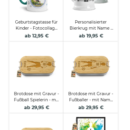
Geburtstagstasse für
Personalisierter
Kinder - Fotocollage
Bierkrug mit Name -
Fußball - mit Alter
Fußball und Bier -
ab 12,95 €
ab 19,95 €
und Name
Keramik
Brotdose mit Gravur -
Brotdose mit Gravur -
Fußball Spielerin - mit
Fußballer - mit Name
Name &
& Trikotnummer
ab 29,95 €
ab 29,95 €
Trikotnummer