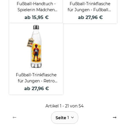
Fußball-Handtuch -
Fußball-Trinkflasche
Spielerin Mädchen
für Jungen - Fußballer
Grün mit Name &
grün - mit Name &
ab 15,95 €
ab 27,96 €
Trikotnummer
Nummer
Fußball-Trinkflasche
für Jungen - Retro
Junge - mit Name &
ab 27,96 €
Nummer
Artikel 1 - 21 von 54
1
Seite