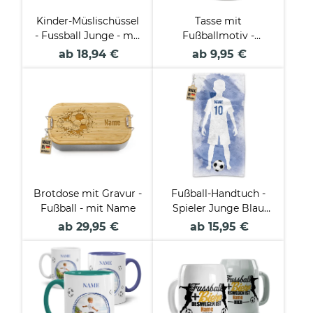
Kinder-Müslischüssel
Tasse mit
- Fussball Junge - mit
Fußballmotiv -
Name - 500 ml
Fußballspieler Junge -
ab 18,94 €
ab 9,95 €
mit Name und
Trikotnummer - zwei
Tassenfarben
Brotdose mit Gravur -
Fußball-Handtuch -
Fußball - mit Name
Spieler Junge Blau
mit Name &
ab 29,95 €
ab 15,95 €
Trikotnummer