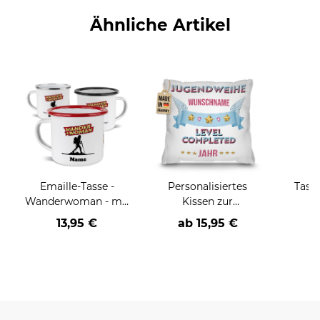
Ähnliche Artikel
Emaille-Tasse -
Personalisiertes
Tass
Wanderwoman - mit
Kissen zur
Name - 300 ml
Jugendweihe - Level
13,95 €
ab
15,95 €
completed - mit
Name und Jahr