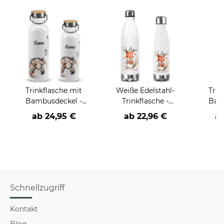
Trinkflasche mit
Weiße Edelstahl-
Trin
Bambusdeckel -
Trinkflasche -
Bam
Pferd und Frau - mit
Schulkind
Hinte
ab
24,95 €
ab
22,96 €
a
Name - Weiß
Eichhörnchen - mit
s
Name & Jahr - 2
Ta
Größen
Schnellzugriff
Kontakt
Blog