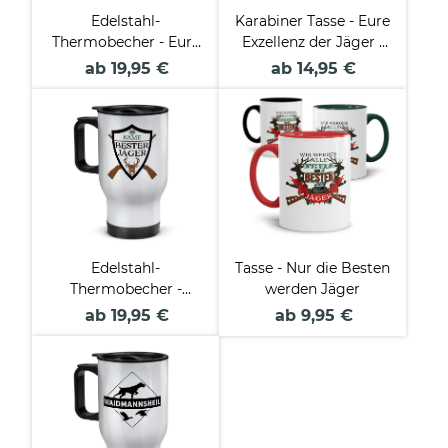
Edelstahl-
Karabiner Tasse - Eure
Thermobecher - Eure
Exzellenz der Jäger -
Exzellenz der Jäger -
mit Name
ab 19,95 €
ab 14,95 €
mit Name
personalisierbar
personalisierbar
Edelstahl-
Tasse - Nur die Besten
Thermobecher -
werden Jäger
Bester Jäger Wappen
ab 19,95 €
ab 9,95 €
- mit Name
personalisierbar