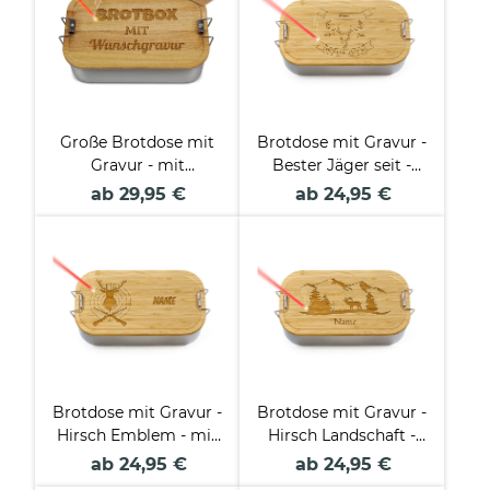
Große Brotdose mit
Brotdose mit Gravur -
Gravur - mit
Bester Jäger seit -
Wunschtext in 5
mit Name & Jahr
ab 29,95 €
ab 24,95 €
Zeilen selbst
personalisierbar
gestalten
Brotdose mit Gravur -
Brotdose mit Gravur -
Hirsch Emblem - mit
Hirsch Landschaft -
Name
mit Name
ab 24,95 €
ab 24,95 €
personalisierbar
personalisierbar