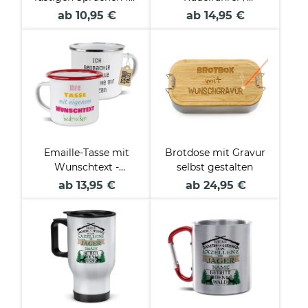
Dackelfans
Rudelführerin
ab 10,95 €
ab 14,95 €
Emaille-Tasse mit
Brotdose mit Gravur
Wunschtext -
selbst gestalten
verschiedene Größen
ab 13,95 €
ab 24,95 €