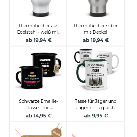
Thermobecher aus
Thermobecher silber
Edelstahl - weiß mit
mit Deckel
Deckel
ab 19,94 €
ab 19,94 €
Schwarze Emaille-
Tasse für Jäger und
Tasse - mit
Jägerin - Leg dich
Wunschtext
niemals mit einem
ab 14,95 €
ab 9,95 €
personalisieren -
Jäger/einer Jägerin an
verschiedene Größen