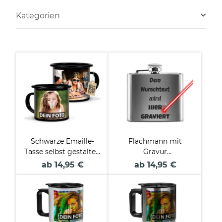
Kategorien
Schwarze Emaille-
Flachmann mit
Tasse selbst gestalten
Gravur
- verschiedene
personalisierbar Text
ab 14,95 €
ab 14,95 €
Größen
in zwei Größen und
Farben