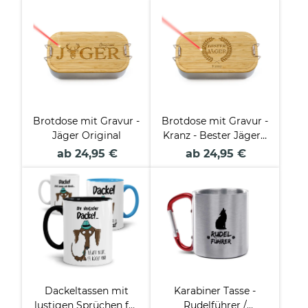
Brotdose mit Gravur -
Brotdose mit Gravur -
Jäger Original
Kranz - Bester Jäger -
mit Name
ab 24,95 €
ab 24,95 €
personalisierbar
Dackeltassen mit
Karabiner Tasse -
lustigen Sprüchen für
Rudelführer /