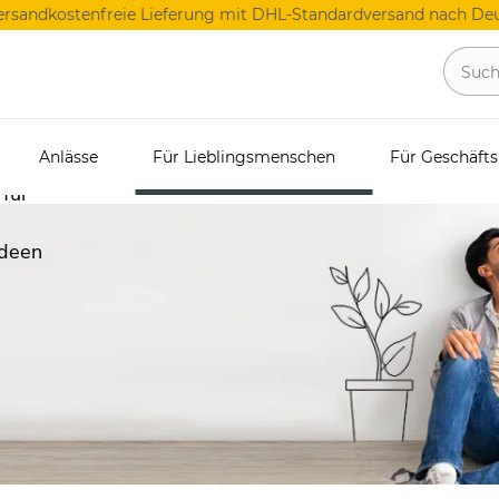
ersandkostenfreie Lieferung mit DHL-Standardversand nach Deu
Familie
Anlässe
Für Lieblingsmenschen
Für Geschäft
 für
e
ideen