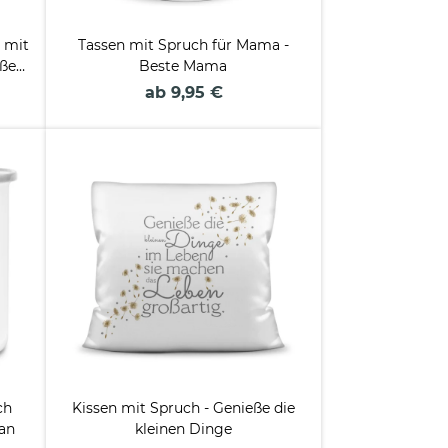
 mit
Tassen mit Spruch für Mama -
ößen
Beste Mama
n
ab 9,95 €
ch
Kissen mit Spruch - Genieße die
an
kleinen Dinge