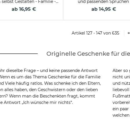
selbst Gestalten - Familie -
und passenden Sprüchen
mit vier Fotos
ab 16,95 €
ab 14,95 €
Artikel 127 - 147 von 635
Originelle Geschenke für die
ahr dieselbe Frage – und keine passende Antwort
Aber so
Wenn es um das Thema Geschenke für die Familie
nicht un
nd Viele häufig ratlos. Was schenke ich den Eltern,
und nütz
on alles haben, den Geschwistern oder den lieben
liebevol
ern? Wenn man die Beschenkten fragt, kommt
Fußmatt
ie Antwort „Ich wünsche mir nichts“.
vorberei
ein paar
welchen 