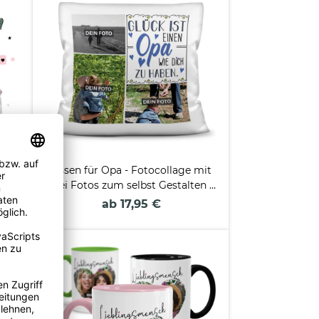
lus
Kissen für Opa - Fotocollage mit
drei Fotos zum selbst Gestalten -
inkl. Füllung
ab 17,95 €