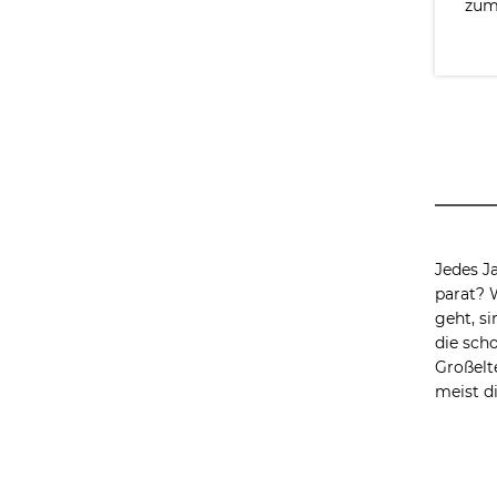
zum 
Jedes J
parat? 
geht, si
die sch
Großelt
meist d