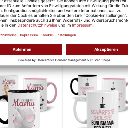
sen mit Spruch für Mama -
Scheiß auf Muttertag
Spardose - Furzstraf-Kass
ab 14,95 €
ab 13,95 €