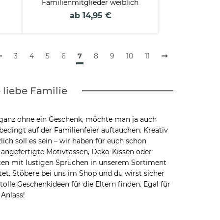
Familienmitglieder weiblich
ab 14,95 €
3
4
5
6
7
8
9
10
11
 liebe Familie
 ganz ohne ein Geschenk, möchte man ja auch
bedingt auf der Familienfeier auftauchen. Kreativ
lich soll es sein – wir haben für euch schon
l angefertigte Motivtassen, Deko-Kissen oder
en mit lustigen Sprüchen in unserem Sortiment
tet. Stöbere bei uns im Shop und du wirst sicher
 tolle Geschenkideen für die Eltern finden. Egal für
Anlass!