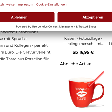
remium XXL Jumbotasse aus
äche - ein besonders edler
ur hergestellt in der EU.
andiose Farbbrillanz.
se mit Spruch -
Kissen - Fotocollage -
Lieblingsmensch - mit
L
rn und Kollegen - perfekt
vier Wunschfotos
rs Büro. Die Gravur verleiht
ab
16,95 €
ie Tasse aus Porzellan für
Ähnliche Artikel