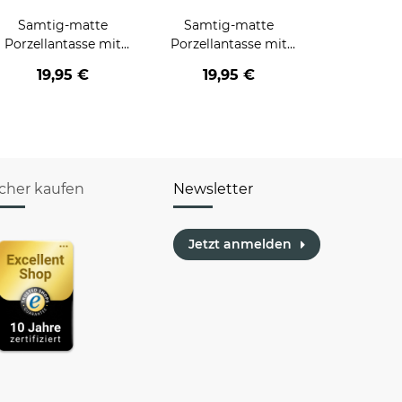
Samtig-matte
Samtig-matte
Porzellantasse mit
Porzellantasse mit
Gravur - XXL
Gravur - XXL
19,95 €
19,95 €
Jumbotasse - THE
Jumbotasse -
BOSS - Softtouch-
Lieblingsmensch -
Effekt
Softtouch Effect
icher kaufen
Newsletter
Jetzt anmelden