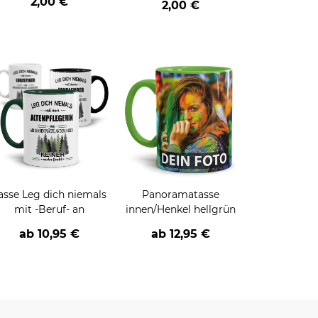
2,00 €
2,00 €
asse Leg dich niemals
Panoramatasse
mit -Beruf- an
innen/Henkel hellgrün
ab
10,95 €
ab
12,95 €