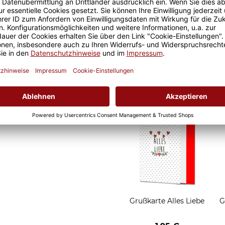
ksamkeit für die Mutter, um
oßen Dinge des Lebens, die
Geschenkverpackung
für Tassen - LOVE
2,95 €
Grußkarten zum Versch
Grußkarte Alles Liebe
G