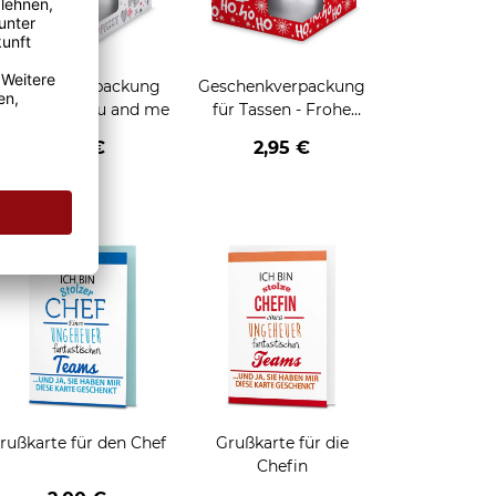
Geschenkverpackung
Geschenkverpackung
für Tassen - You and me
für Tassen - Frohe
Weihnachten - HO HO
2,95 €
2,95 €
HO - rot
enken
rußkarte für den Chef
Grußkarte für die
Chefin