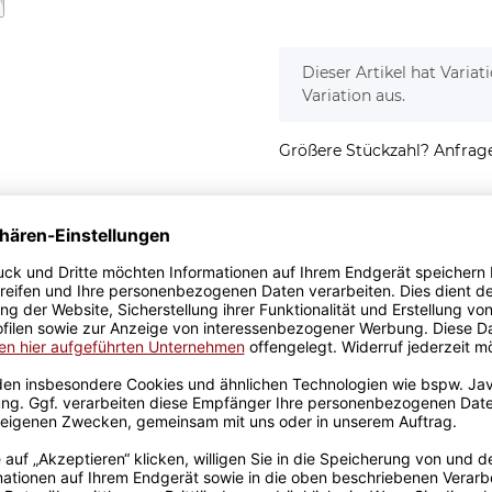
x
Dieser Artikel hat Varia
Variation aus.
Größere Stückzahl? Anfrage 
Sicherer Kauf Auf Rechnung
Produktion in 
Passende Verpackungen
- Engel ohne
ruch -Mama - Engel ohne
nenfest und
ttertag oder Geburtstag