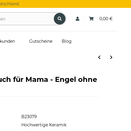
tschland.
0,00 €
skunden
Gutscheine
Blog
uch für Mama - Engel ohne
B23079
Hochwertige Keramik