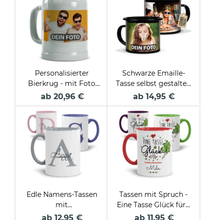
Personalisierter
Schwarze Emaille-
Bierkrug - mit Foto
Tasse selbst gestalten
selbst gestalten -
- verschiedene
ab 20,96 €
ab 14,95 €
Keramik grau - 500
Größen
ml
Edle Namens-Tassen
Tassen mit Spruch -
mit
Eine Tasse Glück für -
Anfangsbuchstabe
mit Name beschriften
ab 12,95 €
ab 11,95 €