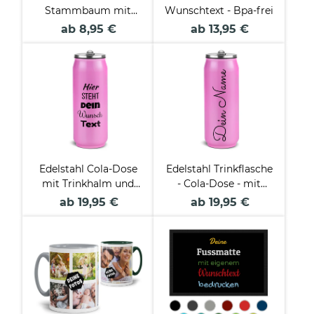
Stammbaum mit
Wunschtext - Bpa-frei
Name & Text
ab 8,95 €
ab 13,95 €
Edelstahl Cola-Dose
Edelstahl Trinkflasche
mit Trinkhalm und
- Cola-Dose - mit
Wunschtext - 4
Name gestalten -
ab 19,95 €
ab 19,95 €
Farben - 420 ml
verschiedene Farben,
420 ml