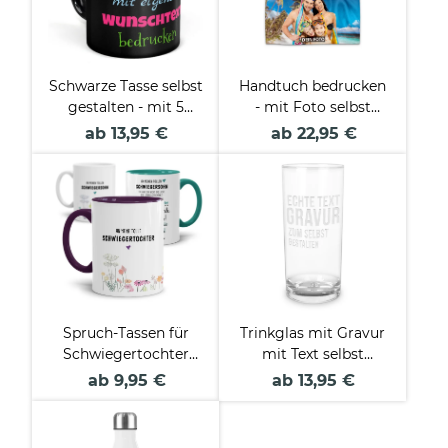
Schwarze Tasse selbst
Handtuch bedrucken
gestalten - mit 5
- mit Foto selbst
Zeilen Wunschtext
gestalten - in zwei
ab 13,95 €
ab 22,95 €
Größen und zwei
Formaten
Spruch-Tassen für
Trinkglas mit Gravur
Schwiegertochter
mit Text selbst
und Schwiegersohn
gestalten
ab 9,95 €
ab 13,95 €