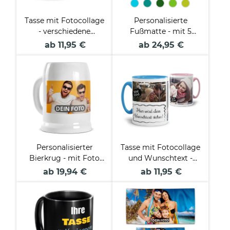
Tasse mit Fotocollage
Personalisierte
- verschiedene
Fußmatte - mit 5
Designs
Zeilen Wunschtext
ab 11,95 €
ab 24,95 €
selbst gestalten -
Verschiedene Größen
Personalisierter
Tasse mit Fotocollage
Bierkrug - mit Foto
und Wunschtext -
selbst gestalten -
verschiedene Designs
ab 19,94 €
ab 11,95 €
Keramik weiß - 500
ml