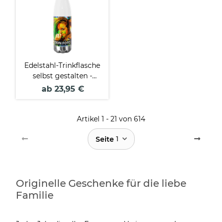
Edelstahl-Trinkflasche
selbst gestalten -
weiß - in 500 ml und
ab 23,95 €
750 ml
Artikel 1 - 21 von 614
1
Seite
Originelle Geschenke für die liebe
Familie