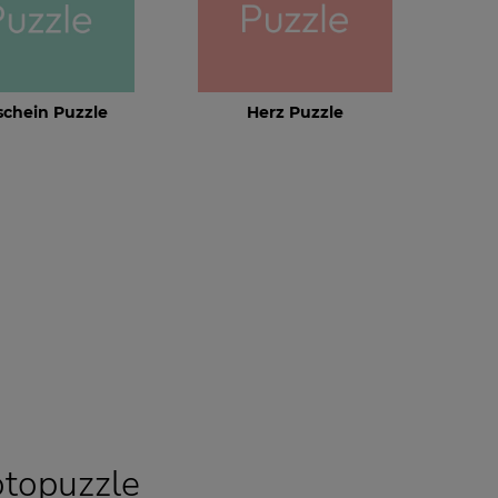
schein Puzzle
Herz Puzzle
otopuzzle