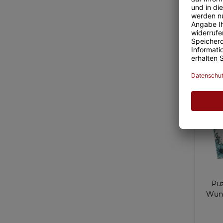
H
Puz
Wuns