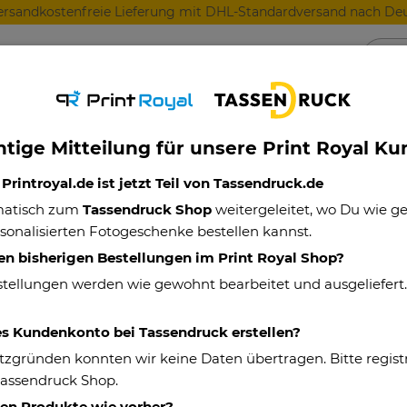
ersandkostenfreie Lieferung mit DHL-Standardversand nach Deu
Anlässe
Für Lieblingsmenschen
Für Geschäft
tige Mitteilung für unsere Print Royal K
rintroyal.de ist jetzt Teil von Tassendruck.de
matisch zum
Tassendruck Shop
weitergeleitet, wo Du wie 
sonalisierten Fotogeschenke bestellen kannst.
en bisherigen Bestellungen im Print Royal Shop?
stellungen werden wie gewohnt bearbeitet und ausgeliefert
es Kundenkonto bei Tassendruck erstellen?
tzgründen konnten wir keine Daten übertragen. Bitte registr
Tassendruck Shop.
hen Produkte wie vorher?