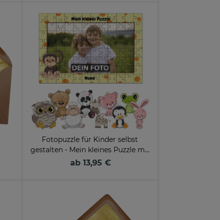
Fotopuzzle für Kinder selbst
gestalten - Mein kleines Puzzle mit
.
Name - Tier - mit Name
ab 13,95 €