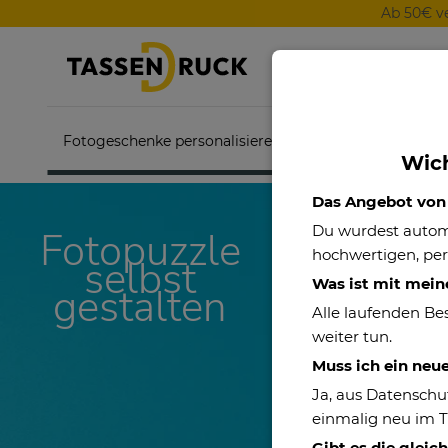
Ab 50€ v
Fotogeschenke personalisieren
Themenwelten
Wich
Das Angebot von P
Du wurdest auto
Fotopuzzle
hochwertigen, per
selbst
Was ist mit mein
gestalten
Alle laufenden Be
weiter tun.
Muss ich ein neu
Ja, aus Datenschu
einmalig neu im 
Gibt es die gleic