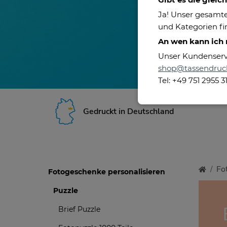
Ja! Unser gesamte
und Kategorien fin
An wen kann ich
Unser Kundenservic
shop@tassendruc
Tel: +49 751 2955 3
Gedruckt in Deutschland
Fo
Fotogeschenke personalisieren
Puzzle
Brief Puzzle