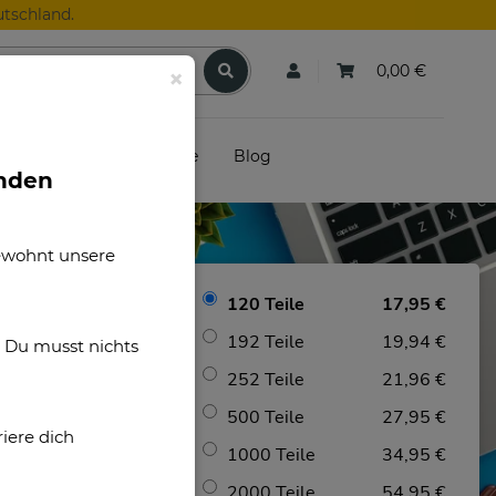
tschland.
0,00 €
×
skunden
Gutscheine
Blog
unden
gewohnt unsere
120 Teile
17,95 €
192 Teile
19,94 €
. Du musst nichts
252 Teile
21,96 €
500 Teile
27,95 €
iere dich
1000 Teile
34,95 €
2000 Teile
54,95 €