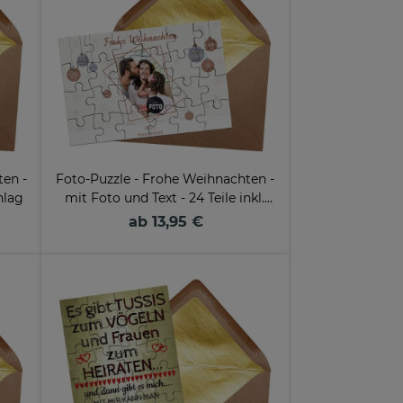
ten -
Foto-Puzzle - Frohe Weihnachten -
hlag
mit Foto und Text - 24 Teile inkl.
Umschlag
ab 13,95 €