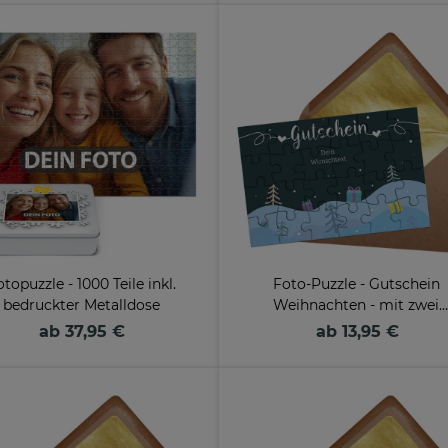
topuzzle - 1000 Teile inkl.
Foto-Puzzle - Gutschein
bedruckter Metalldose
Weihnachten - mit zwei
Wunschzeilen - 24 Teile inkl
ab 37,95 €
ab 13,95 €
Umschlag