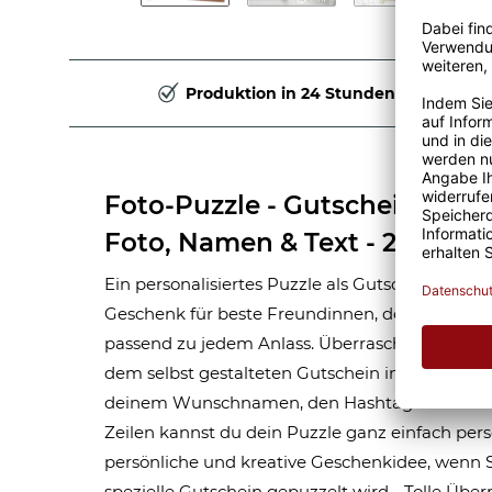
Produktion in 24 Stunden
Foto-Puzzle - Gutschein, Inst
Foto, Namen & Text - 24 Teile
Ein personalisiertes Puzzle als Gutschein aus 24
Geschenk für beste Freundinnen, den Partner,
passend zu jedem Anlass. Überrasche all dein
dem selbst gestalteten Gutschein in Puzzle-For
deinem Wunschnamen, den Hashtags und ein
Zeilen kannst du dein Puzzle ganz einfach perso
persönliche und kreative Geschenkidee, wenn S
spezielle Gutschein gepuzzelt wird - Tolle Über