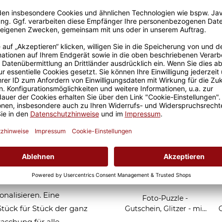
Sicherer Kauf Auf Rechnung
Produktion in 
Ähnliche Artikel
agram - mit
 inkl. Umschlag
 Teilen ist das optimale
 Familie und Freunde -
e Lieblingsmenschen mit
m. Mit dem Lieblingsfoto,
em Wunschtext von 3
nalisieren. Eine
Foto-Puzzle -
tück für Stück der ganz
Gutschein, Glitzer - mit
fünf Wunschzeilen - 24
f
raschung für alle