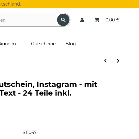
tschland.
0,00 €
skunden
Gutscheine
Blog
utschein, Instagram - mit
xt - 24 Teile inkl.
S11067