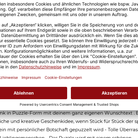
Sicherer Kauf Auf Rechnung
Produktion in 
-Puzzle - Gutschein - mit vier
chzeilen - 24 Teile inkl. Umschlag
sonalisiertes Puzzle als Gutschein aus 24 Teilen als persönlic
k zum Geburtstag, Valentinstag oder als Weihnachtsgesch
che den Partner oder die Partnerin, deine Freundin, Schwes
oder Großeltern und all deine Lieblingsmenschen. Das ideale
nk in Puzzle-Form mit deinem ganz eigenen Wunschtext . 
iche und kreative Geschenkidee, wenn Stück für Stück der sp
in mit persönlicher Botschaft gepuzzelt wird - Tolle Überr
e Lieblingsmenschen - Das Puzzle wird mit einem schönen