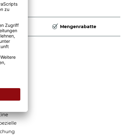
Deutschland
Mengenrabatte
hes
enk.
ter,
Eine
ezielle
aschung