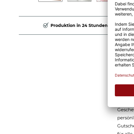
Produktion in 24 Stunden
Foto
Wuns
Ein per
Geschen
Überras
Eltern 
Gesche
persönl
Gutsche
für all