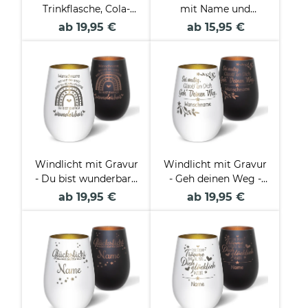
Trinkflasche, Cola-
mit Name und
Dose - mit 5 Zeilen
Spruch - Du bist
ab 19,95 €
ab 15,95 €
Wunschtext - 4
wunderbar
Farben - 420 ml
Windlicht mit Gravur
Windlicht mit Gravur
- Du bist wunderbar -
- Geh deinen Weg -
mit Name - inkl.
mit Name - inkl.
ab 19,95 €
ab 19,95 €
Teelicht
Teelicht