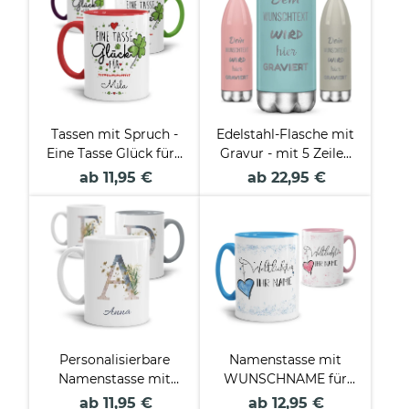
Tassen mit Spruch -
Edelstahl-Flasche mit
Eine Tasse Glück für -
Gravur - mit 5 Zeilen
mit Name beschriften
Wunschtext - 5
ab 11,95 €
ab 22,95 €
Farben - 500 ml
Personalisierbare
Namenstasse mit
Namenstasse mit
WUNSCHNAME für
Blumenbuchstabe
weltliebste Freunde
ab 11,95 €
ab 12,95 €