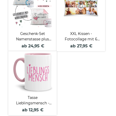
Geschenk-Set
XXL Kissen -
Namenstasse plus
Fotocollage mit 6
Kissen - Weltliebste/r
Fotos - Familie
ab 24,95 €
ab 27,95 €
mit WUNSCHNAME
Tasse
Lieblingsmensch -
Innen und Henkel
ab 12,95 €
Rosa