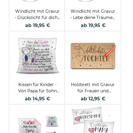
Windlicht mit Gravur
Windlicht mit Gravur
- Glückslicht für dich -
- Lebe deine Träume -
mit Name - inkl.
mit Name - inkl.
ab 19,95 €
ab 19,95 €
Teelicht
Teelicht
Kissen für Kinder -
Holzbrett mit Gravur
Von Papa für Sohn
für Frauen und
und Tochter
Mädchen -
ab 14,95 €
ab 12,95 €
Weltliebste