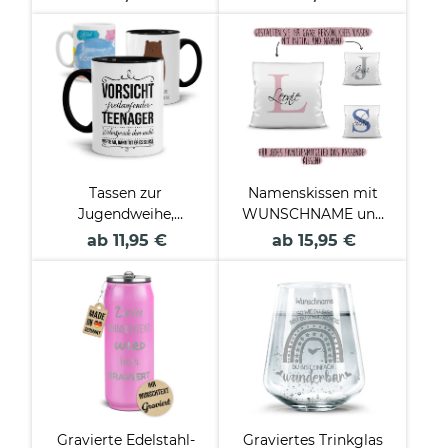
und Familie
Tassen zur
Namenskissen mit
Jugendweihe,
WUNSCHNAME und
Konfirmation oder
Anfangsbuchstabe -
ab 11,95 €
ab 15,95 €
Kommunion
inkl. Kissenfüllung
Gravierte Edelstahl-
Graviertes Trinkglas