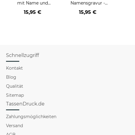
mit Name und
Namensgravur -
Spruch - Du bist
Konfirmationsgeschenk
15,95 €
15,95 €
wunderbar
mit Spruch - Seid
mutig und seid stark
Schnellzugriff
Kontakt
Blog
Qualität
Sitemap
TassenDruck.de
Zahlungsmöglichkeiten
Versand
AGB