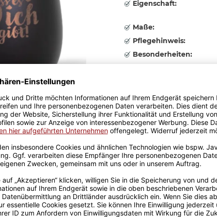
Eigenschaft:
Maße:
Pflegehinweis:
Besonderheiten:
Herstellerinformationen
Farbe
Bitte wählen Sie eine Variatio
19,95 €
inkl. 19% MwSt. , zzgl.
Versand