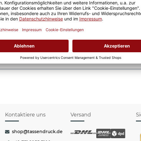
x
Dieser Artikel hat Varia
Variation aus.
Größere Stückzahl? Anfrage 
Sicherer Kauf Auf Rechnung
Produktion in 
Kontaktiere uns
Versand
S
shop@tassendruck.de