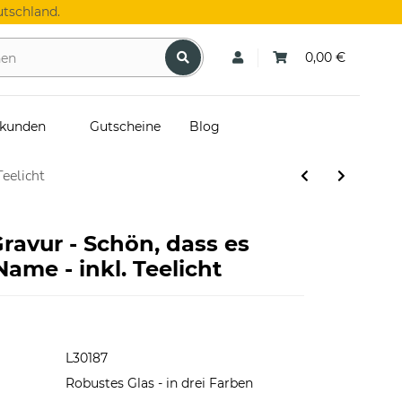
tschland.
0,00 €
skunden
Gutscheine
Blog
Teelicht
ravur - Schön, dass es
Name - inkl. Teelicht
L30187
Robustes Glas - in drei Farben