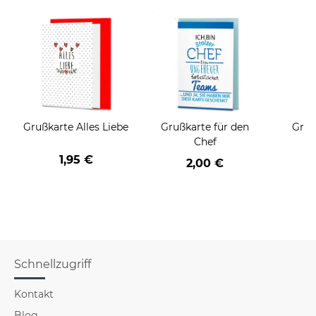
Grußkarte Alles Liebe
Grußkarte für den
Gruß
Chef
1,95 €
2,00 €
Schnellzugriff
Kontakt
Blog