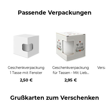
Passende Verpackungen
Geschenkverpackung
Geschenkverpackung
Versan
1 Tasse mit Fenster
für Tassen - Mit Liebe
geschenkt
2,50 €
2,95 €
Grußkarten zum Verschenken