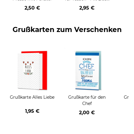
geschenkt
2,50 €
2,95 €
Grußkarten zum Verschenken
Grußkarte Alles Liebe
Grußkarte für den
Gruß
Chef
1,95 €
2,00 €