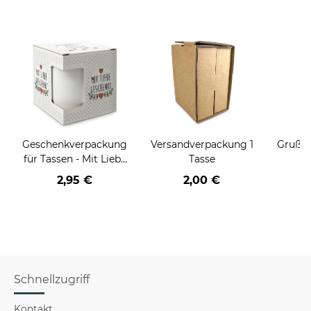
Geschenkverpackung
Versandverpackung 1
Grußka
für Tassen - Mit Liebe
Tasse
geschenkt
2,95 €
2,00 €
Schnellzugriff
Kontakt