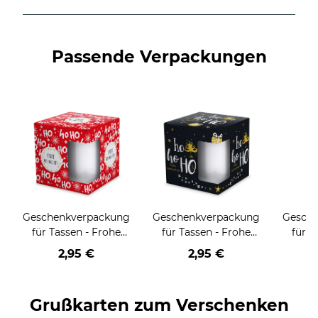
Passende Verpackungen
Geschenkverpackung
Geschenkverpackung
Gesch
für Tassen - Frohe
für Tassen - Frohe
für T
Weihnachten - HO
Weihnachten - HO
Wei
2,95 €
2,95 €
HO HO - rot
HO HO - schwarz
Grußkarten zum Verschenken