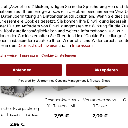
Sicherer Kauf Auf Rechnung
Produktion in 
Grußkarten zum Verschenken
Geschenkverpackung
Versandverpackung
Gr
für Tassen - Mit
1 Tasse
eschenkverpackung
Liebe geschenkt
für Tassen - Frohe
2,95 €
2,00 €
Weihnachten -
2,95 €
Rentier