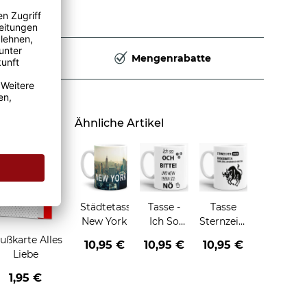
Deutschland
Mengenrabatte
Ähnliche Artikel
Städtetasse
Tasse -
Tasse
New York
Ich So
Sternzeichen
Och Bitte
Stier
ußkarte Alles
10,95 €
10,95 €
10,95 €
Leben So
Liebe
NÖ
1,95 €