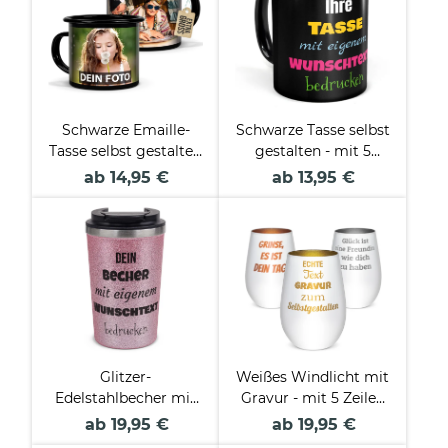
Schwarze Emaille-
Schwarze Tasse selbst
Tasse selbst gestalten
gestalten - mit 5
- verschiedene
Zeilen Wunschtext
ab 14,95 €
ab 13,95 €
Größen
Glitzer-
Weißes Windlicht mit
Edelstahlbecher mit
Gravur - mit 5 Zeilen
Wunschtext - 350 ml -
Text selbst gestalten -
ab 19,95 €
ab 19,95 €
in 4 Farben
inkl. Teelicht -