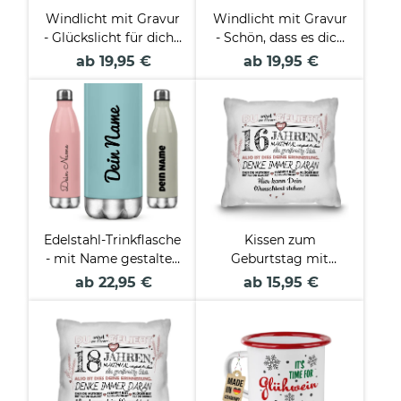
Windlicht mit Gravur
Windlicht mit Gravur
- Glückslicht für dich -
- Schön, dass es dich
mit Name - inkl.
gibt - mit Name - inkl.
ab 19,95 €
ab 19,95 €
Teelicht
Teelicht
Edelstahl-Trinkflasche
Kissen zum
- mit Name gestalten
Geburtstag mit
- verschiedene
Spruch zum 16.
ab 22,95 €
ab 15,95 €
Farben, 500 ml
Geburtstag - mit
Wunschtext