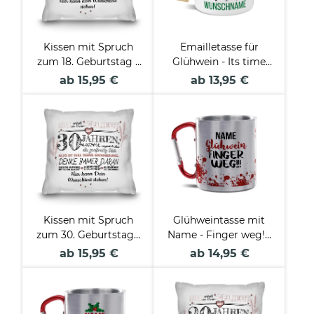
Kissen mit Spruch
Emailletasse für
zum 18. Geburtstag -
Glühwein - Its time
mit Wunschtext
for Glühwein - mit
ab 15,95 €
ab 13,95 €
Name - Rand Rot 300
ml
Kissen mit Spruch
Glühweintasse mit
zum 30. Geburtstag -
Name - Finger weg! -
mit Wunschtext
Edelstahltasse mit
ab 15,95 €
ab 14,95 €
Karabiner