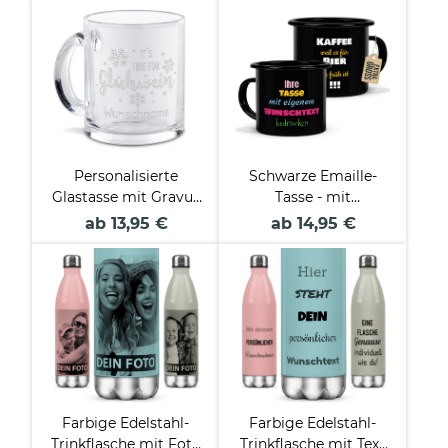
verschiedene Farben
Personalisierte
Schwarze Emaille-
Glastasse mit Gravur
Tasse - mit
- Time for Glühwein -
Wunschtext
ab 13,95 €
ab 14,95 €
mit Name
personalisieren -
verschiedene Größen
Farbige Edelstahl-
Farbige Edelstahl-
Trinkflasche mit Foto
Trinkflasche mit Text