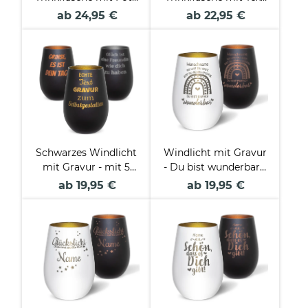
und Text
selbst gestalten - 4
ab 24,95 €
ab 22,95 €
personalisieren - 4
Farben - 500 ml
Farben - 500 ml
Schwarzes Windlicht
Windlicht mit Gravur
mit Gravur - mit 5
- Du bist wunderbar -
Zeilen Text selbst
mit Name - inkl.
ab 19,95 €
ab 19,95 €
gestalten - inkl.
Teelicht
Teelicht -
verschiedene Farben