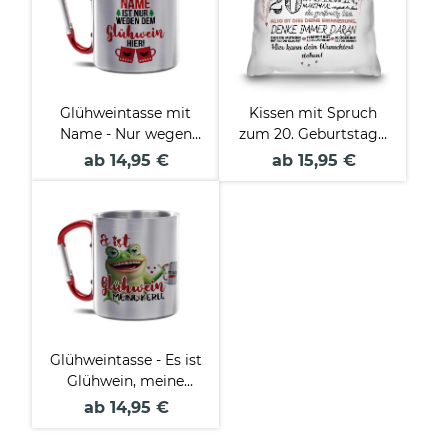
Glühweintasse mit
Kissen mit Spruch
Name - Nur wegen
zum 20. Geburtstag -
dem Glühwein hier -
mit Wunschtext
ab 14,95 €
ab 15,95 €
Edelstahltasse mit
Karabiner
Glühweintasse - Es ist
Glühwein, meine
Kerle - Edelstahltasse
ab 14,95 €
mit Karabiner