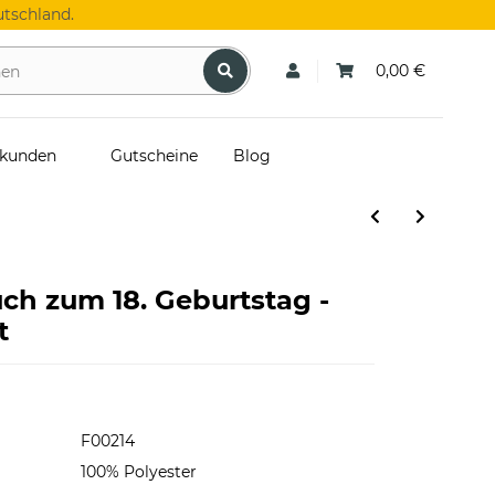
tschland.
0,00 €
skunden
Gutscheine
Blog
uch zum 18. Geburtstag -
t
F00214
100% Polyester