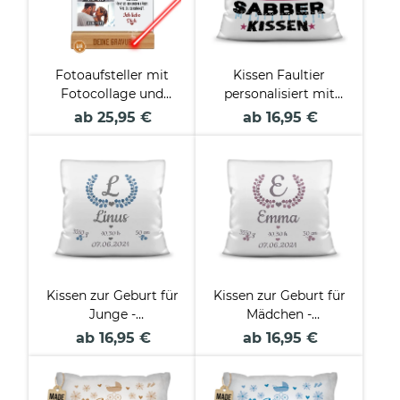
Fotoaufsteller mit
Kissen Faultier
Fotocollage und
personalisiert mit
graviertem
Wunschname - Ihr
ab 25,95 €
ab 16,95 €
Holzsockel - Ich liebe
Sabberkissen
Dich
Kissen zur Geburt für
Kissen zur Geburt für
Junge -
Mädchen -
personalisierbar mit
personalisierbar mit
ab 16,95 €
ab 16,95 €
Geburtsdaten
Geburtsdaten