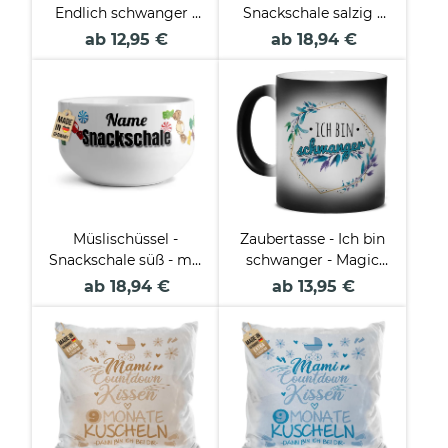
Endlich schwanger -
Snackschale salzig -
Du wirst - 24 Teile
mit Name - 500 ml
ab 12,95 €
ab 18,94 €
inkl. Umschlag
Müslischüssel -
Zaubertasse - Ich bin
Snackschale süß - mit
schwanger - Magic
Name - 500 ml
Mug
ab 18,94 €
ab 13,95 €