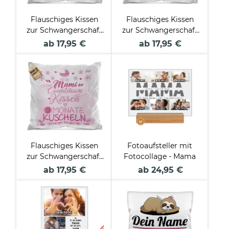
Flauschiges Kissen
Flauschiges Kissen
zur Schwangerschaft
zur Schwangerschaft
- Mami Countdown,
- Mami Countdown,
ab 17,95 €
ab 17,95 €
beige
blau
Flauschiges Kissen
Fotoaufsteller mit
zur Schwangerschaft
Fotocollage - Mama
- Mami Countdown,
ab 17,95 €
ab 24,95 €
rosa