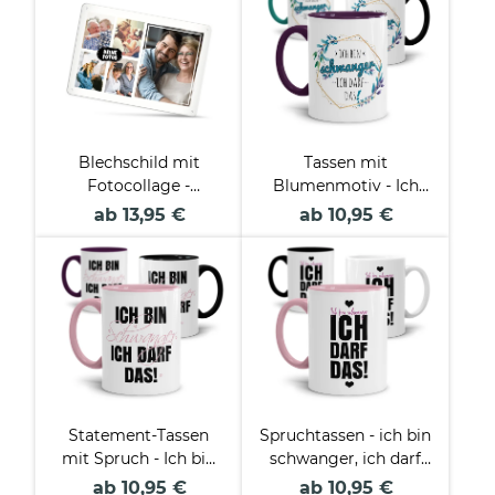
Blechschild mit
Tassen mit
Fotocollage -
Blumenmotiv - Ich
verschiedene
bin schwanger, ich
ab 13,95 €
ab 10,95 €
Varianten
darf das!
Statement-Tassen
Spruchtassen - ich bin
mit Spruch - Ich bin
schwanger, ich darf
schwanger, ich darf
das!
ab 10,95 €
ab 10,95 €