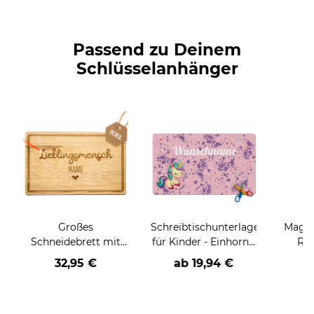
Passend zu Deinem
Schlüsselanhänger
Großes
Schreibtischunterlage
Magne
Schneidebrett mit
für Kinder - Einhorn -
Re
Gravur -
mit Name
versch
32,95 €
ab
19,94 €
Lieblingsmensch -
personalisierbar -
mit Name
zwei Größen und 2
personalisierbar
Farben