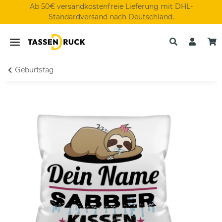
Ab 50€ versandkostenfreie Lieferung mit DHL-
Standardversand nach Deutschland.
Geburtstag