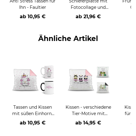
Anti Stress Tassen für
Schieferplatte mit
Frühst
Ihn - Faultier
Fotocollage und
Gr
Staffelei
schn
ab
10,95 €
ab
21,96 €
pers
Ähnliche Artikel
Tassen und Kissen
Kissen - verschiedene
Kisse
mit süßen Einhorn-
Tier-Motive mit
für 
Motiven
lieben Sprüchen
ab
10,95 €
ab
14,95 €
a