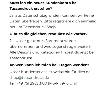
Muss ich ein neues Kundenkonto bei
Tassendruck erstellen?
Ja, aus Datenschutzgründen konnten wir keine
Daten übertragen. Bitte registriere dich einmalig
neu im Tassendruck Shop.
Gibt es die gleichen Produkte wie vorher?
Tasse -
Kissen mit Füllung -
Lieblingsmensch mit
Fotocollage zum
Ja! Unser gesamtes Sortiment wurde
Foto
selbst Gestalten -
ab 10,95 €
ab 16,95 €
übernommen und wird sogar stetig erweitert.
Familie - mit vier
Alle Designs und Kategorien findest du jetzt bei
Fotos
Tassendruck.
An wen kann ich mich bei Fragen wenden?
Unser Kundenservice ist weiterhin für dich da!
shop@tassendruck.de
Tel: +49 751 2955 3100 (Mo-Fr, 9-16 Uhr)
XXL-Kissen mit
Hochglänzende
Spruch - Weltliebster
Porzellantasse mit
Lieblingsmensch für
Gravur - XXL
ab 24,95 €
ab 19,95 €