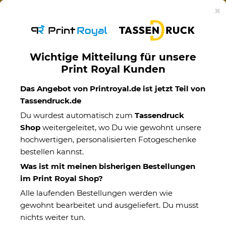
Ab 50€ versandkostenfreie Lieferung mit DHL-
×
Standardversand nach Deutschland.
Wichtige Mitteilung für unsere
Print Royal Kunden
Das Angebot von Printroyal.de ist jetzt Teil von
Männer
Tassendruck.de
Du wurdest automatisch zum
Tassendruck
Shop
weitergeleitet, wo Du wie gewohnt unsere
Kategorien
hochwertigen, personalisierten Fotogeschenke
bestellen kannst.
Weihnachtsgeschenke für den
Was ist mit meinen bisherigen Bestellungen
Partner
im Print Royal Shop?
Alle laufenden Bestellungen werden wie
gewohnt bearbeitet und ausgeliefert. Du musst
nichts weiter tun.