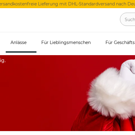
ersandkostenfreie Lieferung mit DHL-Standardversand nach Deu
für Männer
Anlässe
Für Lieblingsmenschen
Für Geschäft
ig.