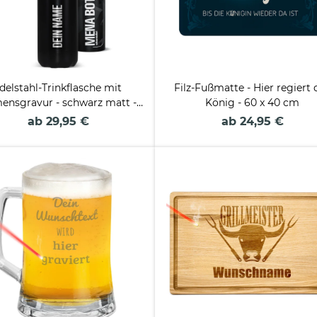
delstahl-Trinkflasche mit
Filz-Fußmatte - Hier regiert 
ensgravur - schwarz matt -
König - 60 x 40 cm
750 ml
ab 29,95 €
ab 24,95 €