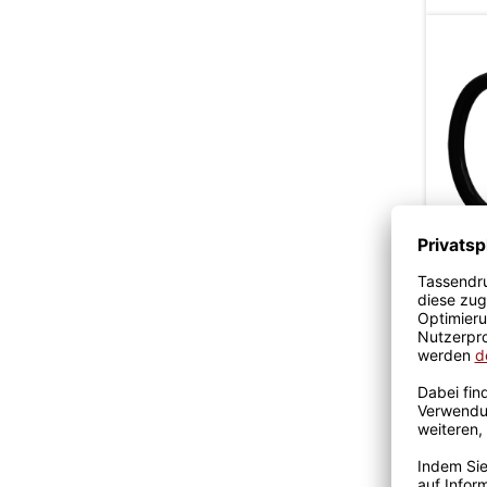
Tasse
fur