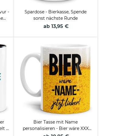
vur -
Spardose - Bierkasse, Spende
me
sonst nächste Runde
ab 13,95 €
der
Bier Tasse mit Name
lt -
personalisieren - Bier wäre XXX
jetzt lieber - Weiß