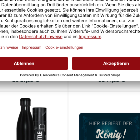
 Kissen - Fotocollage mit 7
Feuerzeug - Meine Morgenrou
Fotos - Glück ist - Mann
- mit Name
ab 27,95 €
ab 14,95 €