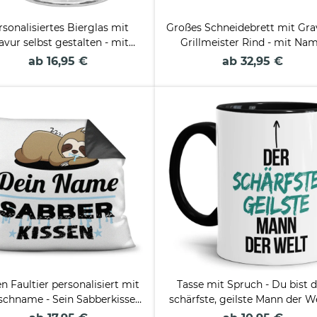
rsonalisiertes Bierglas mit
Großes Schneidebrett mit Gra
avur selbst gestalten - mit
Grillmeister Rind - mit Na
Henkel - 450 ml
personalisierbar
ab 16,95 €
ab 32,95 €
n Faultier personalisiert mit
Tasse mit Spruch - Du bist 
chname - Sein Sabberkissen
schärfste, geilste Mann der We
arbkissen Rückseite Schwarz
Innen & Henkel Schwarz