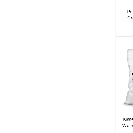
Pe
Gr
Kisse
Wuns
- F