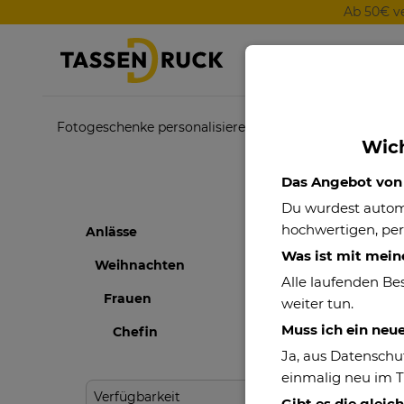
Ab 50€ v
Fotogeschenke personalisieren
Themenwelten
Wich
Das Angebot von P
Du wurdest auto
An
hochwertigen, per
Anlässe
Was ist mit mein
Weihnachten
Weih
Alle laufenden Be
Frauen
weiter tun.
Muss ich ein neu
Chefin
Ja, aus Datenschu
einmalig neu im 
Verfügbarkeit
Gibt es die gleic