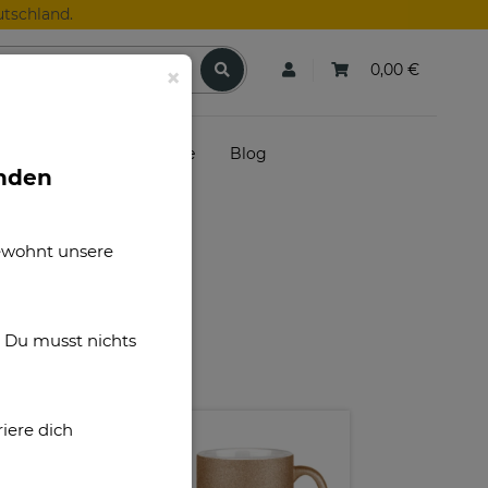
tschland.
0,00 €
×
skunden
Gutscheine
Blog
unden
gewohnt unsere
. Du musst nichts
iere dich