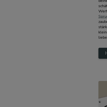
deine
schä
Wert
Spru
zaube
stär
klei
lieb