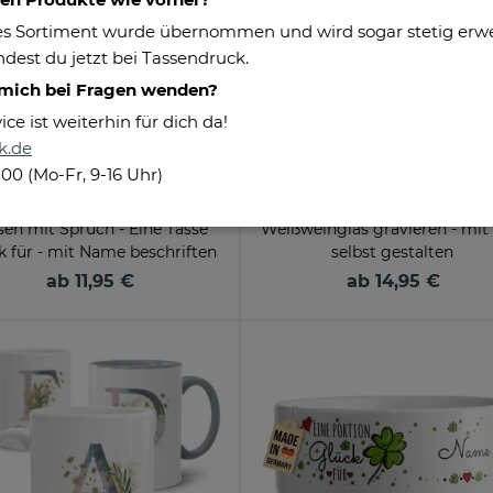
s Sortiment wurde übernommen und wird sogar stetig erweit
dest du jetzt bei Tassendruck.
 mich bei Fragen wenden?
e ist weiterhin für dich da!
k.de
100 (Mo-Fr, 9-16 Uhr)
sen mit Spruch - Eine Tasse
Weißweinglas gravieren - mit 
k für - mit Name beschriften
selbst gestalten
ab 11,95 €
ab 14,95 €