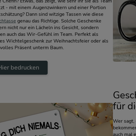
 Chefin? Etwas, das zeigt, wie sehr ihr sie als Team
tzt - mit einem Augenzwinkern und einer Portion
schätzung? Dann sind witzige Tassen wie diese
chtasse
genau das Richtige. Solche Geschenke
rn nicht nur ein Lächeln ins Gesicht, sondern
ken auch das Wir-Gefühl im Team. Perfekt als
nes Wichtelgeschenk zur Weihnachtsfeier oder als
evolles Präsent unterm Baum.
Hier bedrucken
Gesc
für d
Wer sagt,
bekommen 
auch mal e