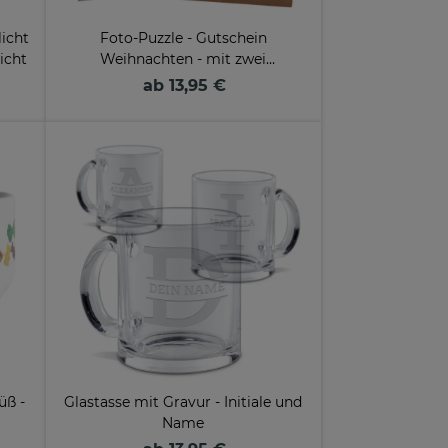
licht
Foto-Puzzle - Gutschein
licht
Weihnachten - mit zwei
Wunschzeilen - 24 Teile inkl.
ab 13,95 €
Umschlag
üß -
Glastasse mit Gravur - Initiale und
Name