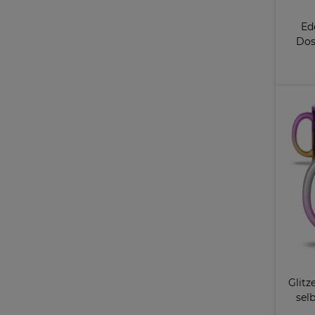
Ed
Dos
g
Glitz
sel