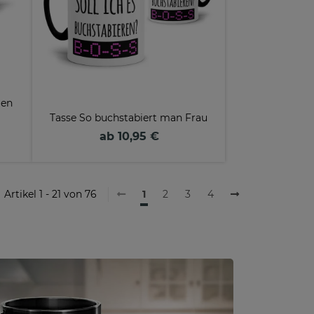
gen
Tasse So buchstabiert man Frau
ab 10,95 €
Artikel 1 - 21 von 76
1
2
3
4