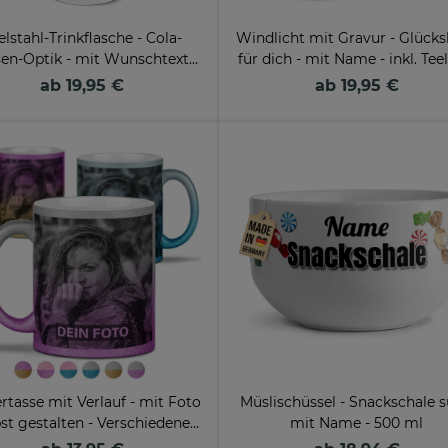
elstahl-Trinkflasche - Cola-
Windlicht mit Gravur - Glücks
en-Optik - mit Wunschtext
für dich - mit Name - inkl. Tee
estalten - Weiß - 420 ml
ab 19,95 €
ab 19,95 €
ertasse mit Verlauf - mit Foto
Müslischüssel - Snackschale s
bst gestalten - Verschiedene
mit Name - 500 ml
Farben