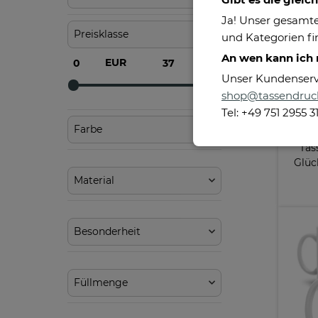
Ja! Unser gesamte
Preisklasse
und Kategorien fin
An wen kann ich
EUR
EUR
Unser Kundenservic
shop@tassendruc
Tel: +49 751 2955 3
Farbe
Tas
Glüc
Material
Besonderheit
Füllmenge