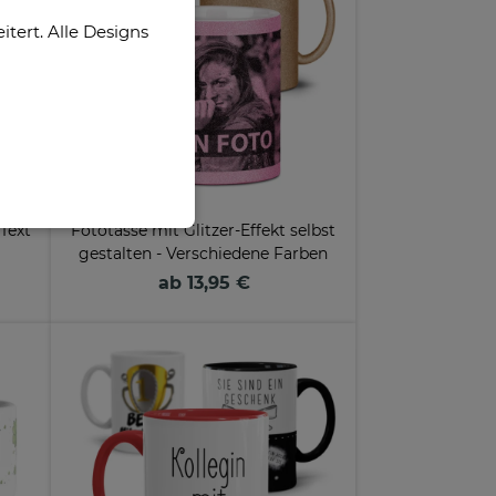
ert. Alle Designs
Text
Fototasse mit Glitzer-Effekt selbst
gestalten - Verschiedene Farben
ab 13,95 €