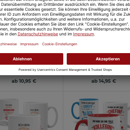
 mit Spruch - Kaffee, weil es
Rotweinglas mit Gravur - mit 
für Wein zu früh ist!
selbst gestalten
ab 10,95 €
ab 14,95 €