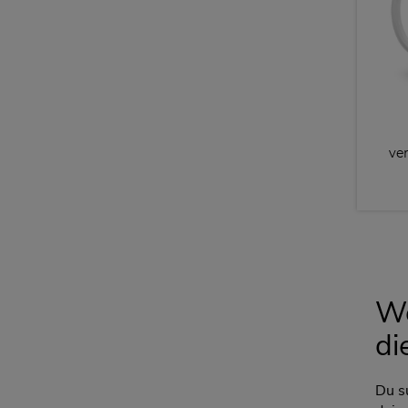
ve
We
di
Du s