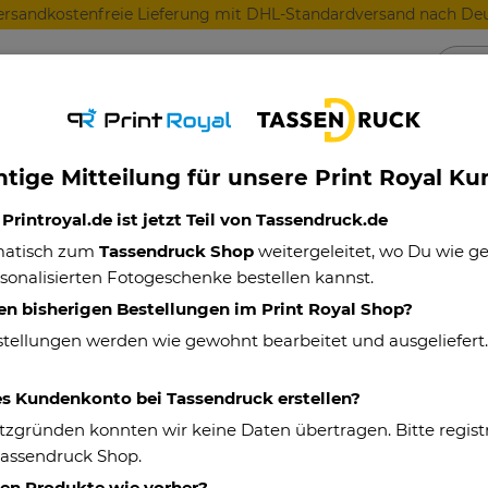
ersandkostenfreie Lieferung mit DHL-Standardversand nach Deu
Anlässe
Für Lieblingsmenschen
Für Geschäft
tige Mitteilung für unsere Print Royal K
rintroyal.de ist jetzt Teil von Tassendruck.de
matisch zum
Tassendruck Shop
weitergeleitet, wo Du wie 
lässe
Weihnachten
Frauen
Chefin
sonalisierten Fotogeschenke bestellen kannst.
en bisherigen Bestellungen im Print Royal Shop?
nachtsgeschenke für die Chefin
stellungen werden wie gewohnt bearbeitet und ausgeliefert
es Kundenkonto bei Tassendruck erstellen?
tzgründen konnten wir keine Daten übertragen. Bitte registr
Tassendruck Shop.
hen Produkte wie vorher?