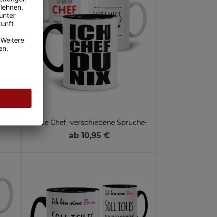
Text
Tasse Chef -verschiedene Sprüche-
ab 10,95 €