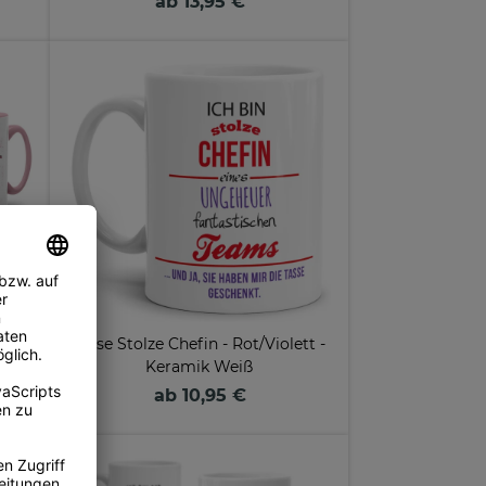
ab 13,95 €
AME
Tasse Stolze Chefin - Rot/Violett -
d
Keramik Weiß
ab 10,95 €